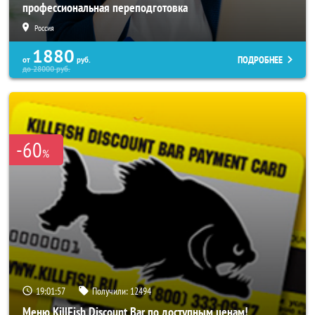
профессиональная переподготовка
Россия
1880
ПОДРОБНЕЕ
от
руб.
до
28000
руб.
-60
%
19:01:53
Получили:
12494
Меню KillFish Discount Bar по доступным ценам!