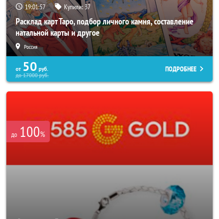
19:01:53
Купили:
37
Расклад карт Таро, подбор личного камня, составление
натальной карты и другое
Россия
50
ПОДРОБНЕЕ
от
руб.
до
17000
руб.
100
%
до