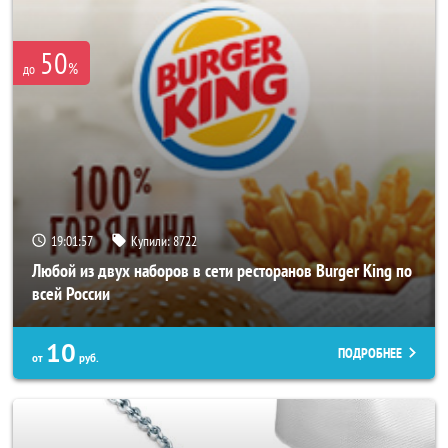
50
%
до
19:01:53
Купили:
8722
Любой из двух наборов в сети ресторанов Burger King по
всей России
10
ПОДРОБНЕЕ
от
руб.