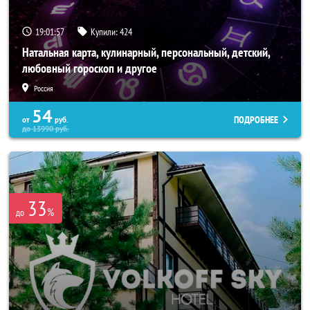
19:01:53
Купили:
424
Натальная карта, кулинарный, персональный, детский,
любовный гороскоп и другое
Россия
54
ПОДРОБНЕЕ
от
руб.
до
13990
руб.
33
%
до