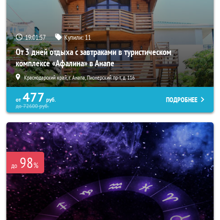
19:01:53
Купили:
11
От 3 дней отдыха с завтраками в туристическом
комплексе «Афалина» в Анапе
Краснодарский край, г. Анапа, Пионерский пр-т, д. 116
477
ПОДРОБНЕЕ
от
руб.
до
72600
руб.
98
%
до