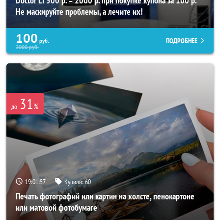
Doctor Li 500 р. = 2000 р. при покупке купона за 100 р.
Не маскируйте проблемы, а лечите их!
100
ПОДРОБНЕЕ
руб.
2000
руб.
31
%
до
19:01:53
Купили:
60
Печать фотографий или картин на холсте, пенокартоне
или матовой фотобумаге