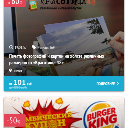
60
%
до
19:01:53
Купили:
369
Печать фотографий и картин на холсте различных
размеров от «Красотища 48»
Россия
101
ПОДРОБНЕЕ
от
руб.
до
5380
руб.
-50
%