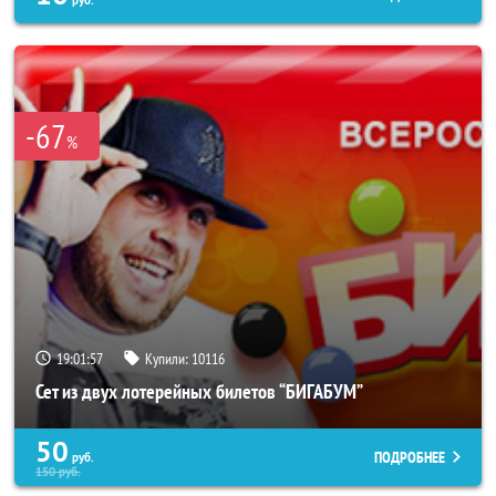
руб.
-67
%
19:01:53
Купили:
10116
Сет из двух лотерейных билетов “БИГАБУМ”
50
ПОДРОБНЕЕ
руб.
150
руб.