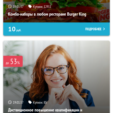
19:01:53
Купили:
12911
Комбо-наборы в любом ресторане Burger King
10
ПОДРОБНЕЕ
руб.
53
%
до
19:01:53
Купили:
85
Дистанционное повышение квалификации и