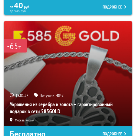
40
ПОДРОБНЕЕ
от
руб.
до
945
руб.
-65
%
19:01:53
Получили:
4842
Украшения из серебра и золота + гарантированный
подарок в сети 585GOLD
Москва, Россия
Бесплатно
ПОДРОБНЕЕ