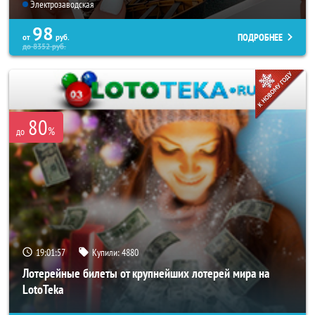
Электрозаводская
98
ПОДРОБНЕЕ
от
руб.
до
8352
руб.
80
%
до
19:01:53
Купили:
4880
Лотерейные билеты от крупнейших лотерей мира на
LotoTeka