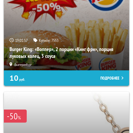
19:01:53
Купили:
7553
Burger King: «Воппер», 2 порции «Кинг фри», порция
луковых колец, 3 соуса
Екатеринбург
10
ПОДРОБНЕЕ
руб.
-50
%