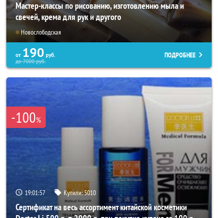
Мастер-классы по рисованию, изготовлению мыла и
свечей, крема для рук и другого
Новослободская
190
ПОДРОБНЕЕ
от
руб.
до
7000
руб.
-100
%
19:01:53
Купили:
5010
Сертификат на весь ассортимент китайской косметики