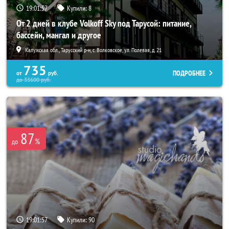
19:01:53
Купили:
8
От 2 дней в клубе Volkoff Sky под Тарусой: питание,
бассейн, мангал и другое
Калужская обл., Тарусский р-н, с. Волковское, ул. Полевая, д. 21
735
ПОДРОБНЕЕ
от
руб.
до
33600
руб.
87
%
до
19:01:53
Купили:
90