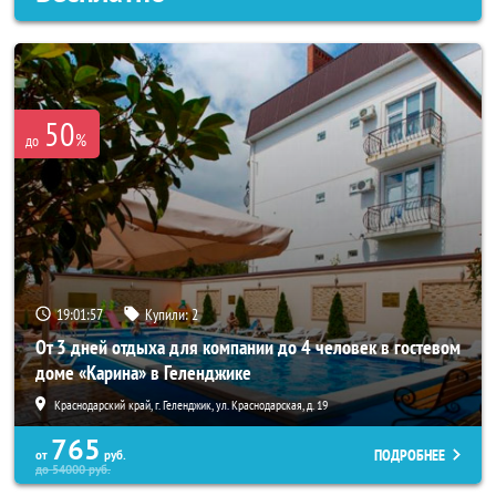
50
%
до
19:01:53
Купили:
2
От 3 дней отдыха для компании до 4 человек в гостевом
доме «Карина» в Геленджике
Краснодарский край, г. Геленджик, ул. Краснодарская, д. 19
765
ПОДРОБНЕЕ
от
руб.
до
54000
руб.