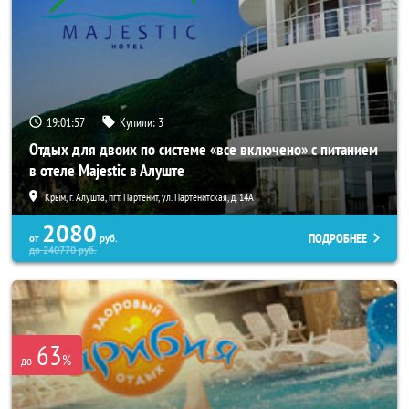
19:01:53
Купили:
3
Отдых для двоих по системе «все включено» с питанием
в отеле Majestic в Алуште
Крым, г. Алушта, пгт. Партенит, ул. Партенитская, д. 14А
2080
ПОДРОБНЕЕ
от
руб.
до
240770
руб.
63
%
до