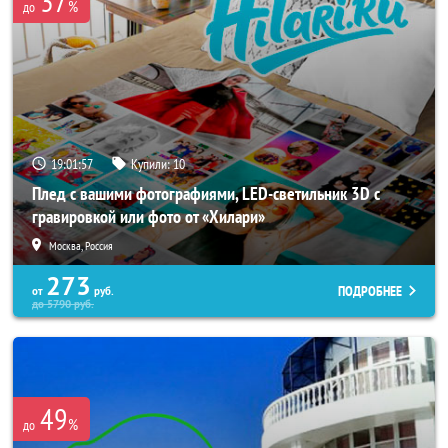
37
%
до
19:01:53
Купили:
10
Плед с вашими фотографиями, LED-светильник 3D с
гравировкой или фото от «Хилари»
Москва, Россия
273
ПОДРОБНЕЕ
от
руб.
до
5790
руб.
49
%
до