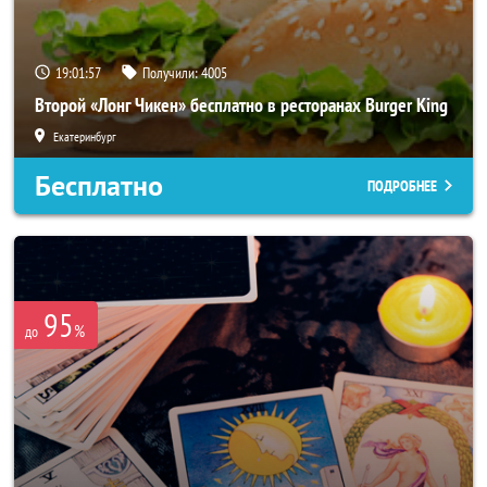
19:01:53
Получили:
4005
Второй «Лонг Чикен» бесплатно в ресторанах Burger King
Екатеринбург
Бесплатно
ПОДРОБНЕЕ
95
%
до