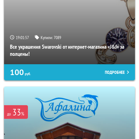
19:01:53
Купили:
7089
Все украшения Swarovski от интернет-магазина «J&J» за
полцены!
100
ПОДРОБНЕЕ
руб.
33
%
до