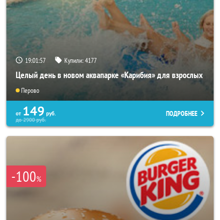
19:01:53
Купили:
4177
Целый день в новом аквапарке «Карибия» для взрослых
Перово
149
ПОДРОБНЕЕ
от
руб.
до
2900
руб.
-100
%