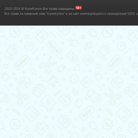
2010-2026 © КупиКупон. Все права защищены.
Все права на товарный знак "КупиКупон" и на сайт www.kupikupon.ru принадлежат OO