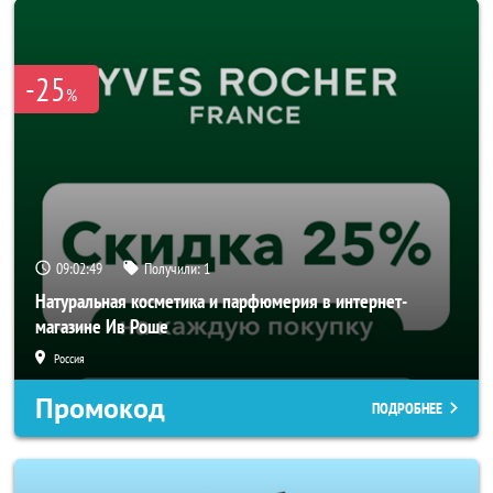
-25
%
09:02:47
Получили:
1
Натуральная косметика и парфюмерия в интернет-
магазине Ив Роше
Россия
Промокод
ПОДРОБНЕЕ