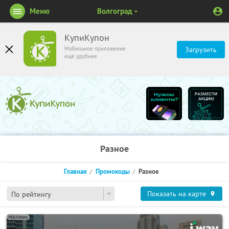
Меню
Волгоград
КупиКупон
Мобильное приложение
Загрузить
ещё удобнее
Разное
Главная
Промокоды
Разное
Показать на карте
По рейтингу