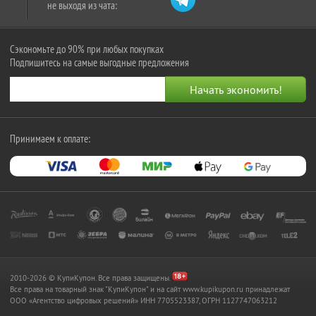
не выходя из чата:
Сэкономьте до 90% при любых покупках
Подпишитесь на самые выгодные предложения
Принимаем к оплате:
2010-2026 © КупиКупон. Все права защищены.
Все права на товарный знак "КупиКупон" и на сайт www.kupikupon.ru принадлежат
OOO «Агентство цифровых решений» ИНН 7705523387, ОГРН 1127747063212