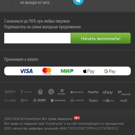
не выходя из чата:
Сэкономьте до 90% при любых покупках
Подпишитесь на самые выгодные предложения
Принимаем к оплате:
2010-2026 © КупиКупон. Все права защищены.
Все права на товарный знак "КупиКупон" и на сайт www.kupikupon.ru принадлежат
OOO «Агентство цифровых решений» ИНН 7705523387, ОГРН 1127747063212