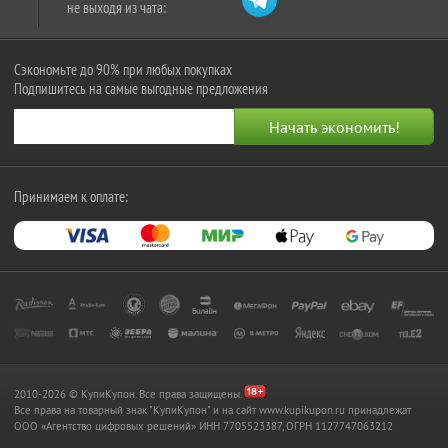
не выходя из чата:
Сэкономьте до 90% при любых покупках
Подпишитесь на самые выгодные предложения
Принимаем к оплате:
2010-2026 © КупиКупон. Все права защищены.
Все права на товарный знак "КупиКупон" и на сайт www.kupikupon.ru принадлежат
OOO «Агентство цифровых решений» ИНН 7705523387, ОГРН 1127747063212