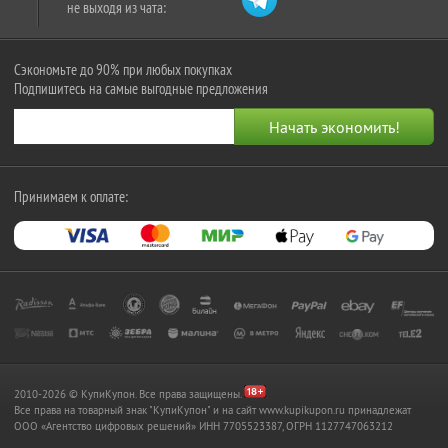
не выходя из чата:
Сэкономьте до 90% при любых покупках
Подпишитесь на самые выгодные предложения
Принимаем к оплате:
2010-2026 © КупиКупон. Все права защищены.
Все права на товарный знак "КупиКупон" и на сайт www.kupikupon.ru принадлежат
OOO «Агентство цифровых решений» ИНН 7705523387, ОГРН 1127747063212