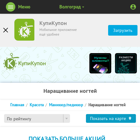
Меню
Волгоград
КупиКупон
Мобильное приложение
Загрузить
ещё удобнее
Наращивание ногтей
Главная
Красота
Маникюр/педикюр
Наращивание ногтей
Показать на карте
По рейтингу
ПОКАЗАТЬ БОЛЬШЕ АКЦИЙ