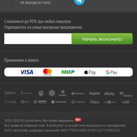
не выходя из чата:
Сэкономьте до 90% при любых покупках
Подпишитесь на самые выгодные предложения
Принимаем к оплате:
2010-2026 © КупиКупон. Все права защищены.
Все права на товарный знак "КупиКупон" и на сайт www.kupikupon.ru принадлежат
OOO «Агентство цифровых решений» ИНН 7705523387, ОГРН 1127747063212