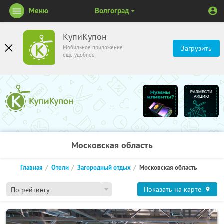
Меню
Волгоград
КупиКупон
Мобильное приложение
Загрузить
ещё удобнее
Московская область
Главная
Отели
Загородный отдых
Московская область
Показать на карте
По рейтингу