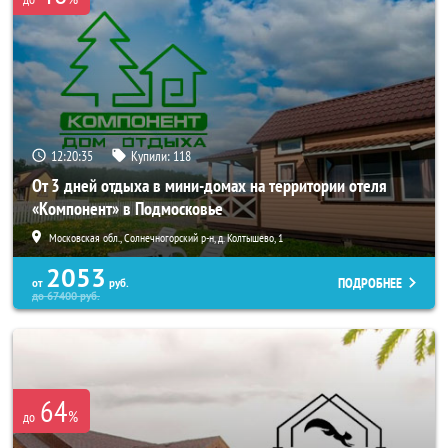
12:20:35
Купили:
118
От 3 дней отдыха в мини-домах на территории отеля
«Компонент» в Подмосковье
Московская обл., Солнечногорский р-н, д. Колтышево, 1
2053
ПОДРОБНЕЕ
от
руб.
до
67400
руб.
64
%
до