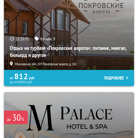
12:20:35
Купили:
8
Отдых на турбазе «Покровские ворота»: питание, мангал,
бильярд и другое
Московская обл., КП Покровские ворота, д. 182
812
ПОДРОБНЕЕ
от
руб.
до
140800
руб.
30
%
до