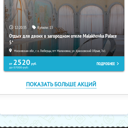
12:20:35
Купили:
13
Отдых для двоих в загородном отеле Malakhovka Palace
5*
Московская обл., г. о. Люберцы, пгт Малаховка, ул. Красковский Обрыв, 7к1
2520
ПОДРОБНЕЕ
от
руб.
до
57000
руб.
ПОКАЗАТЬ БОЛЬШЕ АКЦИЙ