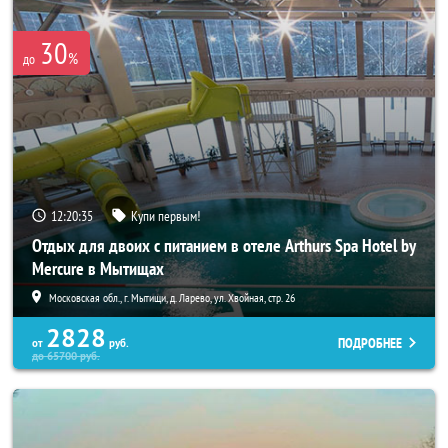
30
%
до
12:20:35
Купи первым!
Отдых для двоих с питанием в отеле Arthurs Spa Hotel by
Mercure в Мытищах
Московская обл., г. Мытищи, д. Ларево, ул. Хвойная, стр. 26
2828
ПОДРОБНЕЕ
от
руб.
до
65700
руб.