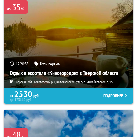
35
%
до
12:20:35
Купи первым!
Отдых в экоотеле «Киногородок» в Тверской области
Тверская обл., Бологовский р-н, Выползовское с/п, дер. Михайловское, д. 15
2530
ПОДРОБНЕЕ
от
руб.
до
173110
руб.
48
%
до