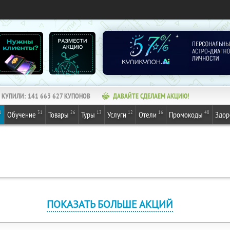
КУПИЛИ:
141 663 627
КУПОНОВ
ДАВАЙТЕ СДЕЛАЕМ АКЦИЮ!
1
31
26
13
12
16
48
Обучение
Товары
Туры
Услуги
Отели
Промокоды
Здор
ПОКАЗАТЬ БОЛЬШЕ АКЦИЙ