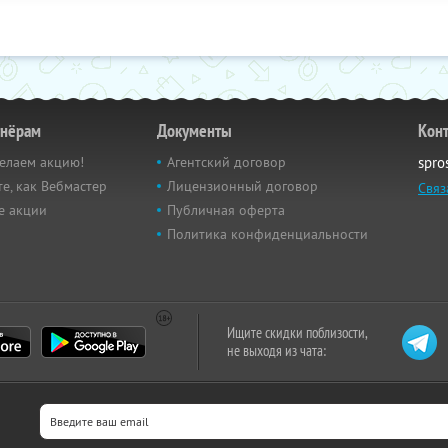
тнёрам
Документы
Кон
елаем акцию!
Агентский договор
spro
е, как Вебмастер
Лицензионный договор
Связ
е акции
Публичная оферта
Политика конфиденциальности
Ищите скидки поблизости,
не выходя из чата: