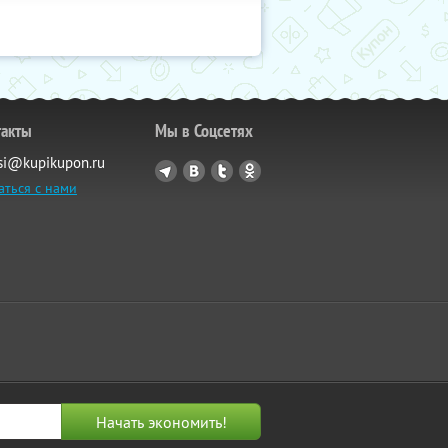
такты
Мы в Соцсетях
si@kupikupon.ru
аться с нами