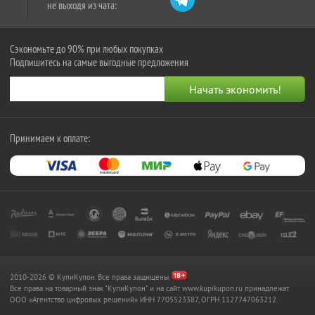
не выходя из чата:
Сэкономьте до 90% при любых покупках
Подпишитесь на самые выгодные предложения
Принимаем к оплате:
2010-2026 © КупиКупон. Все права защищены.
Все права на товарный знак "КупиКупон" и на сайт www.kupikupon.ru принадлежат
OOO «Агентство цифровых решений» ИНН 7705523387, ОГРН 1127747063212