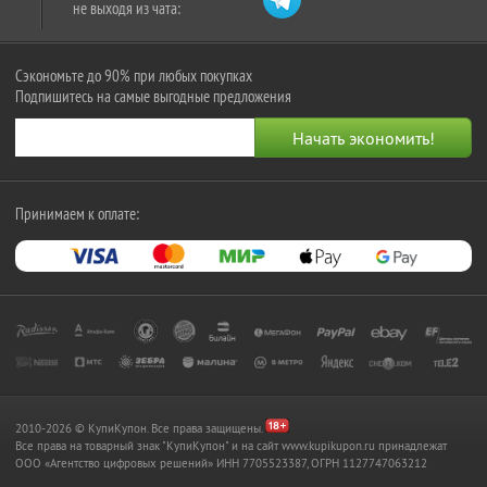
не выходя из чата:
Сэкономьте до 90% при любых покупках
Подпишитесь на самые выгодные предложения
Принимаем к оплате:
2010-2026 © КупиКупон. Все права защищены.
Все права на товарный знак "КупиКупон" и на сайт www.kupikupon.ru принадлежат
OOO «Агентство цифровых решений» ИНН 7705523387, ОГРН 1127747063212