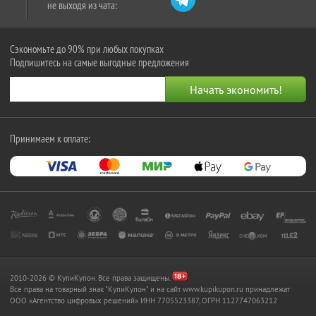
не выходя из чата:
Сэкономьте до 90% при любых покупках
Подпишитесь на самые выгодные предложения
Принимаем к оплате:
2010-2026 © КупиКупон. Все права защищены.
Все права на товарный знак "КупиКупон" и на сайт www.kupikupon.ru принадлежат
OOO «Агентство цифровых решений» ИНН 7705523387, ОГРН 1127747063212