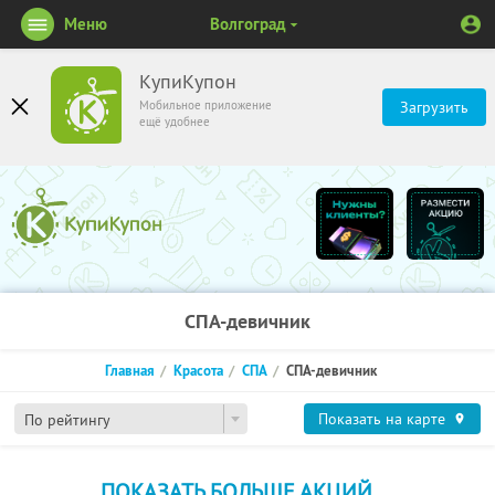
Меню
Волгоград
КупиКупон
Мобильное приложение
Загрузить
ещё удобнее
СПА-девичник
Главная
Красота
СПА
СПА-девичник
Показать на карте
По рейтингу
ПОКАЗАТЬ БОЛЬШЕ АКЦИЙ