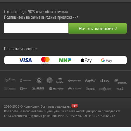
Сэкономьте до 90% при любых покупках
Подпишитесь на самые выгодные предложения
Принимаем к оплате:
2010-2026 © КупиКупон. Все права защищены.
Все права на товарный знак "КупиКупон" и на сайт www.kupikupon.ru принадлежат
OOO «Агентство цифровых решений» ИНН 7705523387, ОГРН 1127747063212