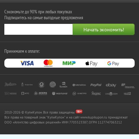
Сэкономьте до 90% при любых покупках
Подпишитесь на самые выгодные предложения
Принимаем к оплате:
2010-2026 © КупиКупон. Все права защищены.
Все права на товарный знак "КупиКупон" и на сайт www.kupikupon.ru принадлежат
OOO «Агентство цифровых решений» ИНН 7705523387, ОГРН 1127747063212