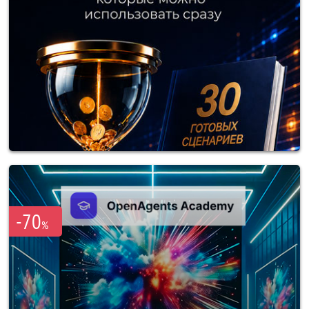
-70
%