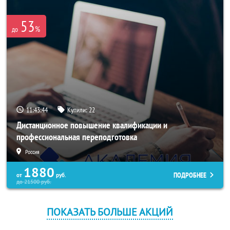
53
%
до
11:43:42
Купили:
22
Дистанционное повышение квалификации и
профессиональная переподготовка
Россия
1880
ПОДРОБНЕЕ
от
руб.
до
21500
руб.
ПОКАЗАТЬ БОЛЬШЕ АКЦИЙ