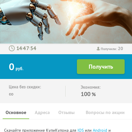
20
:
:
Получили:
0
руб.
Цена без скидки:
Экономия:
∞
100
%
Основное
Адреса
Отзывы
Вопросы по акции
Скачайте приложение КупиКупона для
IOS
или
Android
и