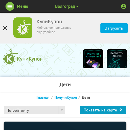
Меню
Волгоград
КупиКупон
Мобильное приложение
Загрузить
ещё удобнее
Дети
Главная
ПолучиКупон
Дети
Показать на карте
По рейтингу