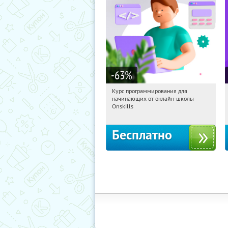
-63
%
Курс программирования для
20:01:57
Получили:
4
начинающих от онлайн-школы
Россия
Onskills
Бесплатно