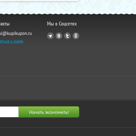
такты
Мы в Соцсетях
si@kupikupon.ru
аться с нами