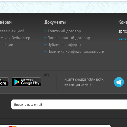
тнёрам
Документы
Кон
елаем акцию!
Агентский договор
spro
е, как Вебмастер
Лицензионный договор
Связ
е акции
Публичная оферта
Политика конфиденциальности
Ищите скидки поблизости,
не выходя из чата: