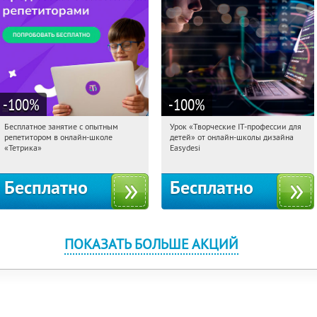
-100
%
-100
%
Бесплатное занятие с опытным
Урок «Творческие IT-профессии для
20:01:57
Получили:
2
20:01:57
Получили:
53
репетитором в онлайн-школе
детей» от онлайн-школы дизайна
Москва, Россия
Россия
«Тетрика»
Easydesi
Бесплатно
Бесплатно
ПОКАЗАТЬ БОЛЬШЕ АКЦИЙ