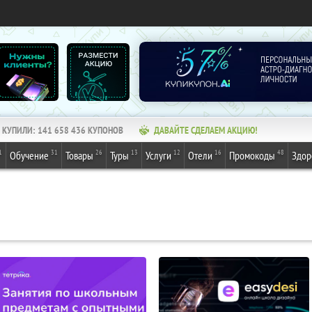
КУПИЛИ:
141 658 436
КУПОНОВ
ДАВАЙТЕ СДЕЛАЕМ АКЦИЮ!
1
31
26
13
12
16
48
Обучение
Товары
Туры
Услуги
Отели
Промокоды
Здор