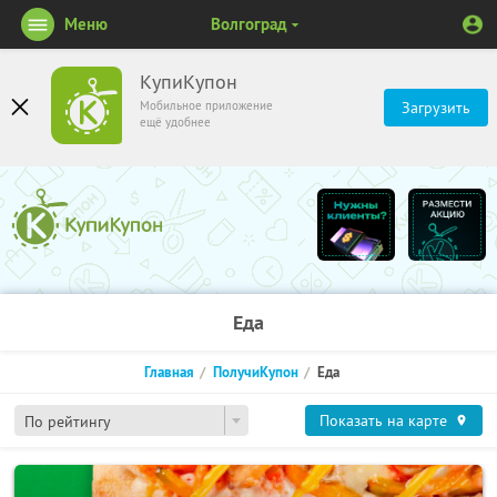
Меню
Волгоград
КупиКупон
Мобильное приложение
Загрузить
ещё удобнее
Еда
Главная
ПолучиКупон
Еда
Показать на карте
По рейтингу