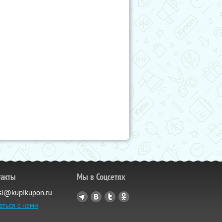
такты
Мы в Соцсетях
si@kupikupon.ru
аться с нами