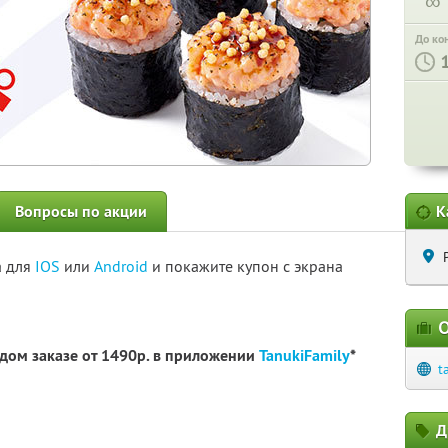
∞
До ко
Вопросы по акции
К
а для
IOS
или
Android
и покажите купон с экрана
О
дом заказе от 1490р. в приложении
TanukiFamily
*
t
Д