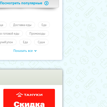
Посмотреть популярные
ца
Доставка еды
Еда
аз готовой еды
Промокоды
учиКупон
Еда
Суши
Показать все