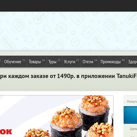
1
31
26
13
12
16
48
Обучение
Товары
Туры
Услуги
Отели
Промокоды
Здор
ри каждом заказе от 1490р. в приложении TanukiF
Получ
Цена