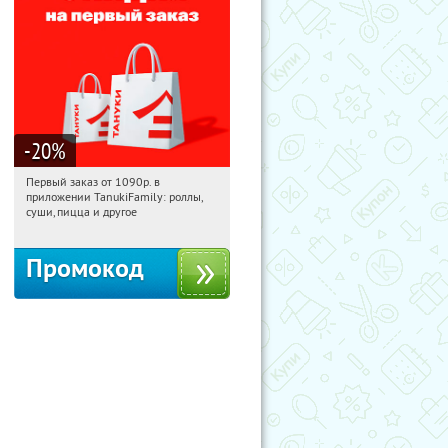
-20
%
Первый заказ от 1090р. в
13:20:32
Получили:
256
приложении TanukiFamily: роллы,
Россия
суши, пицца и другое
Промокод