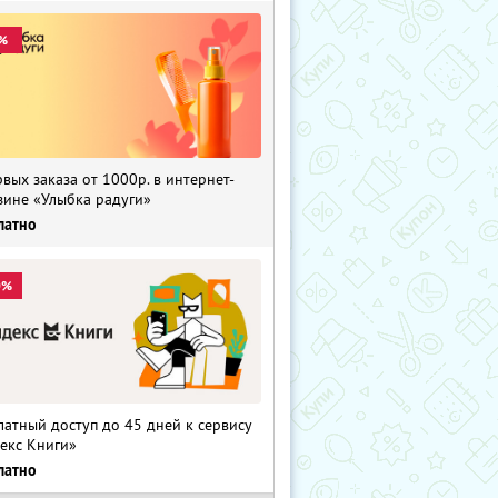
%
рвых заказа от 1000р. в интернет-
зине «Улыбка радуги»
латно
0%
латный доступ до 45 дней к сервису
екс Книги»
латно