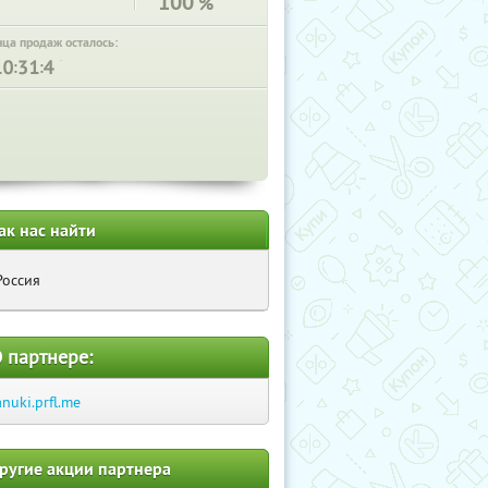
100
%
нца продаж осталось:
:
:
ак нас найти
Россия
 партнере:
anuki.prfl.me
ругие акции партнера