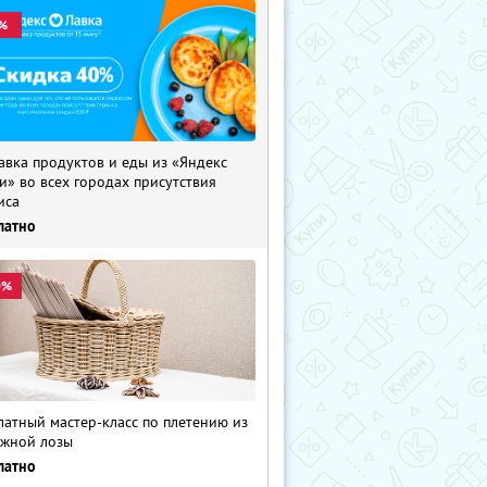
%
авка продуктов и еды из «Яндекс
и» во всех городах присутствия
иса
латно
0%
латный мастер-класс по плетению из
жной лозы
латно