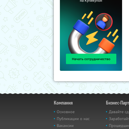
Компания
Бизнес-Пар
Основное
Давайте сд
Публикации о нас
Заработайт
Вакансии
Прошедши