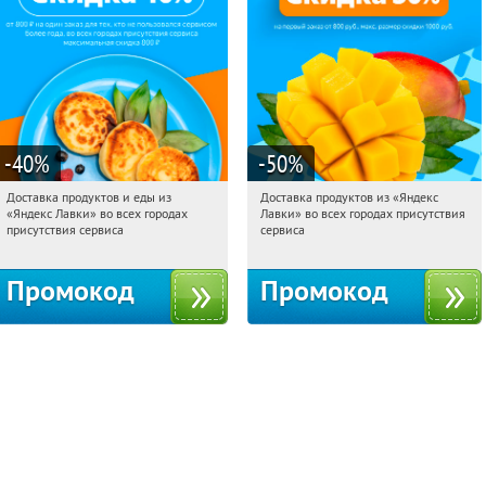
-40
%
-50
%
Доставка продуктов и еды из
Доставка продуктов из «Яндекс
13:20:32
Получили:
38
13:20:32
Получили:
165
«Яндекс Лавки» во всех городах
Лавки» во всех городах присутствия
Россия
Россия
присутствия сервиса
сервиса
Промокод
Промокод