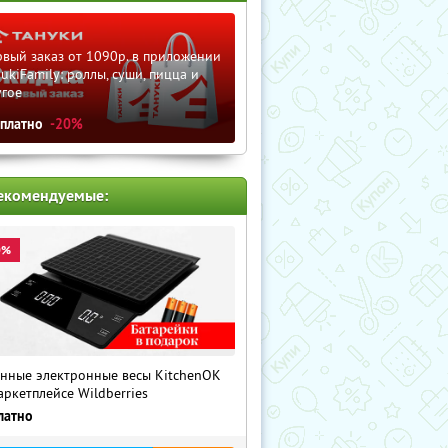
вый заказ от 1090р. в приложении
ukiFamily: роллы, суши, пицца и
угое
сплатно
-20%
екомендуемые:
0%
нные электронные весы KitchenOK
аркетплейсе Wildberries
латно