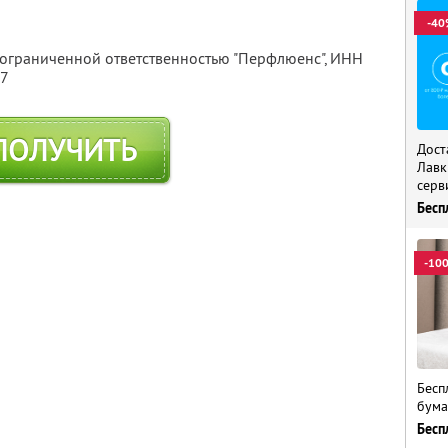
-40
 ограниченной ответственностью "Перфлюенс",
ИНН
57
ПОЛУЧИТЬ
Дост
Лавк
серв
Бесп
-10
Бесп
бума
Бесп