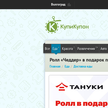
Волгоград
6
2
24
Все
Еда
Красота
Развлечения
Авто
Ролл «Чеддер» в подарок п
Главная
Еда
Доставка еды