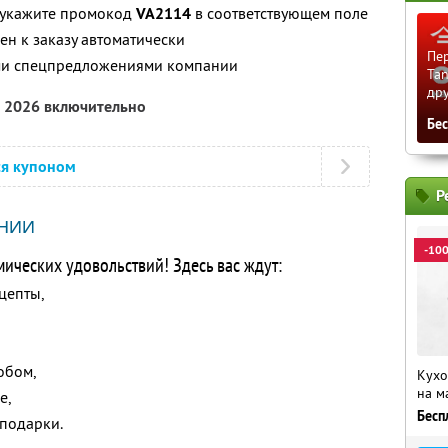
, укажите промокод
VA2114
в соответствующем поле
н к заказу автоматически
Пер
ими спецпредложениями компании
Tan
др
а 2026 включительно
Бе
ся купоном
Р
НИИ
-10
мических удовольствий! Здесь вас ждут:
цепты,
обом,
Кухо
на м
е,
Бесп
 подарки.