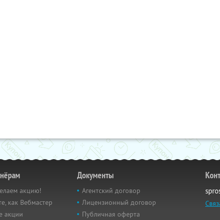
тнёрам
Документы
Кон
елаем акцию!
Агентский договор
spro
е, как Вебмастер
Лицензионный договор
Связ
е акции
Публичная оферта