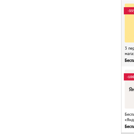
-35
3 пе
мага
Бесп
-10
Бесп
«Янд
Бесп