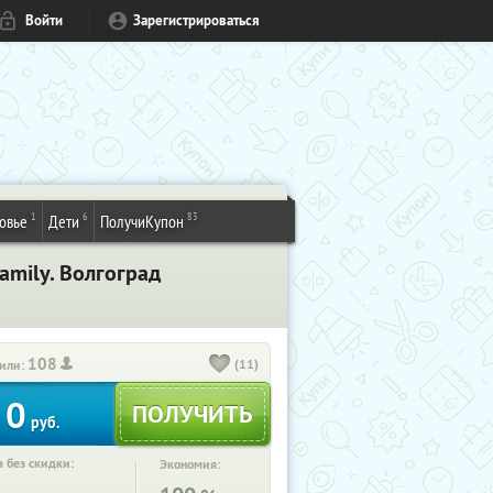
Войти
Зарегистрироваться
1
6
83
овье
Дети
ПолучиКупон
amily. Волгоград
108
(11)
или:
0
руб.
 без скидки:
Экономия: