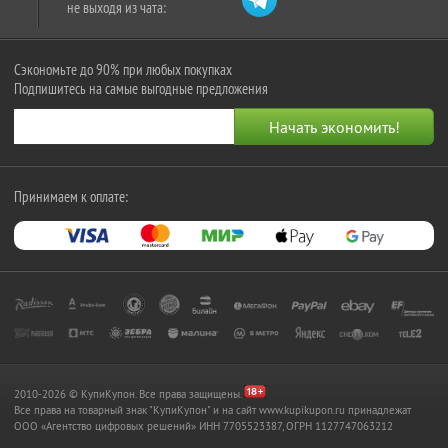
не выходя из чата:
Сэкономьте до 90% при любых покупках
Подпишитесь на самые выгодные предложения
Принимаем к оплате:
2010-2026 © КупиКупон. Все права защищены.
Все права на товарный знак "КупиКупон" и на сайт www.kupikupon.ru принадлежат
OOO «Агентство цифровых решений» ИНН 7705523387, ОГРН 1127747063212