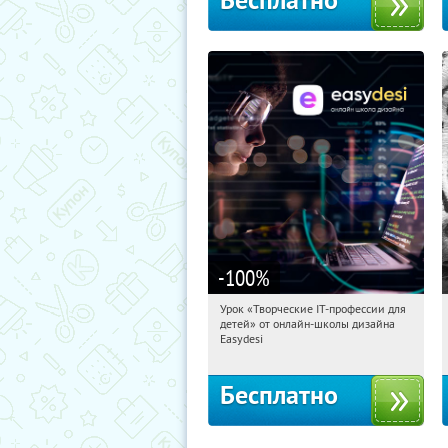
Бесплатно
-100
%
Урок «Творческие IT-профессии для
20:28:02
Получили:
53
детей» от онлайн-школы дизайна
Россия
Easydesi
Бесплатно