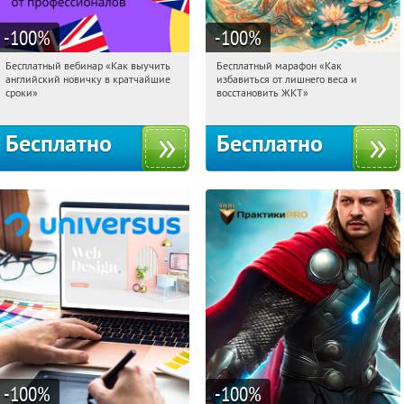
-100
%
-100
%
Бесплатный вебинар «Как выучить
Бесплатный марафон «Как
20:28:02
Получили:
16
20:28:02
Получили:
24
английский новичку в кратчайшие
избавиться от лишнего веса и
Россия
Россия
сроки»
восстановить ЖКТ»
Бесплатно
Бесплатно
-100
%
-100
%