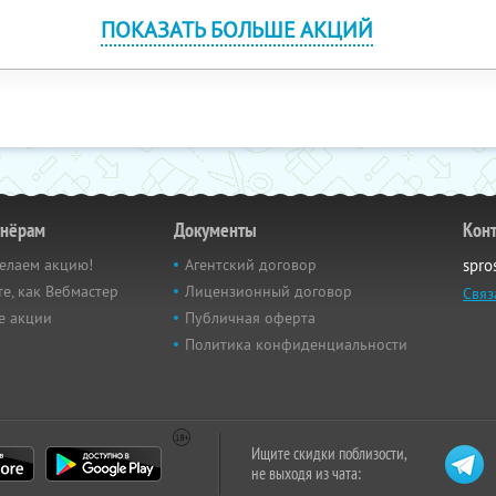
ПОКАЗАТЬ БОЛЬШЕ АКЦИЙ
тнёрам
Документы
Кон
елаем акцию!
Агентский договор
spro
е, как Вебмастер
Лицензионный договор
Связ
е акции
Публичная оферта
Политика конфиденциальности
Ищите скидки поблизости,
не выходя из чата: