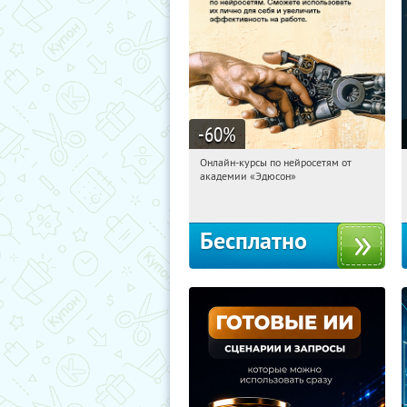
-60
%
Онлайн-курсы по нейросетям от
20:28:02
Получили:
6
академии «Эдюсон»
Москва
Бесплатно