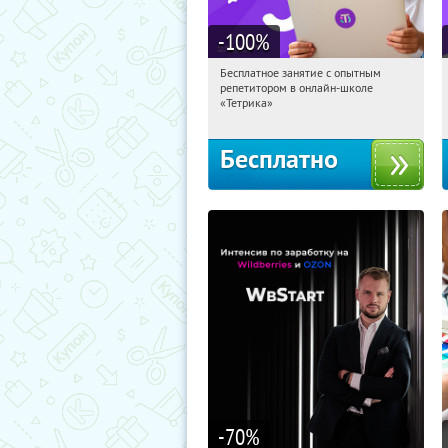
-100
%
Бесплатное занятие с опытным
20:28:02
Получили:
2
репетитором в онлайн-школе
Москва, Россия
«Тетрика»
Бесплатно
-70
%