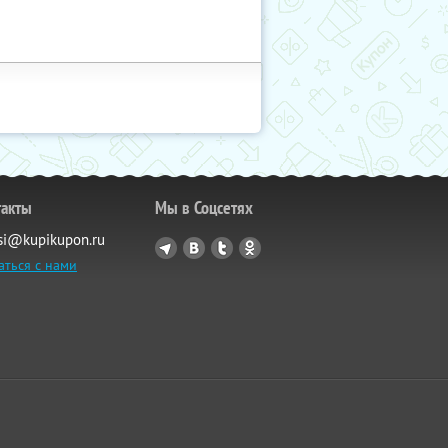
такты
Мы в Соцсетях
si@kupikupon.ru
аться с нами