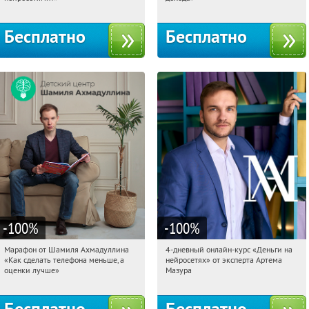
Бесплатно
Бесплатно
-100
%
-100
%
Марафон от Шамиля Ахмадуллина
4-дневный онлайн-курс «Деньги на
20:28:02
Получили:
25
20:28:02
Получили:
191
«Как сделать телефона меньше, а
нейросетях» от эксперта Артема
Россия
Россия
оценки лучше»
Мазура