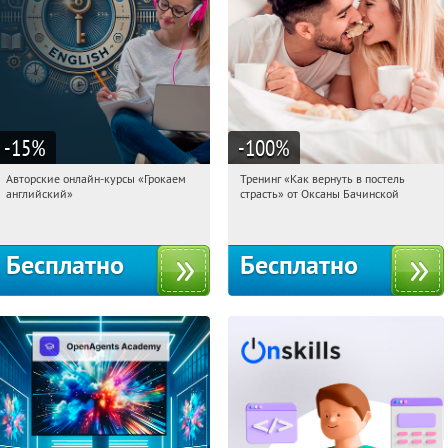
-15
%
-100
%
Авторские онлайн-курсы «Грокаем
Тренинг «Как вернуть в постель
20:28:02
Получили:
4
20:28:02
Получили:
16
английский»
страсть» от Оксаны Бачинской
Россия
Россия
Бесплатно
Бесплатно