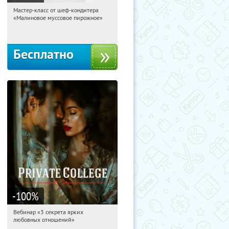
Мастер-класс от шеф-кондитера
20:28:02
Получили:
57
«Малиновое муссовое пирожное»
Россия
Бесплатно
-100
%
Вебинар «3 секрета ярких
20:28:02
Получили:
37
любовных отношений»
Россия