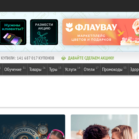
КУПИЛИ:
141 687 017
КУПОНОВ
ДАВАЙТЕ СДЕЛАЕМ АКЦИЮ!
1
31
26
13
14
17
53
Обучение
Товары
Туры
Услуги
Отели
Промокоды
Здор