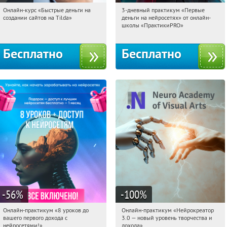
Онлайн-курс «Быстрые деньги на
3-дневный практикум «Первые
20:28:02
Получили:
24
20:28:02
Получили:
29
создании сайтов на Tilda»
деньги на нейросетях» от онлайн-
Россия
Россия
школы «ПрактикиPRO»
Бесплатно
Бесплатно
-56
%
-100
%
Онлайн-практикум «8 уроков до
Онлайн-практикум «Нейрокреатор
20:28:02
Получили:
31
20:28:02
Получили:
20
вашего первого дохода с
3.0 — новый уровень творчества и
Россия
Россия
нейросетями!»
дохода»