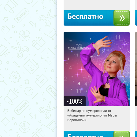
Бесплатно
-100
%
Вебинар по нумерологии от
20:28:02
Получили:
29
«Академии нумерологии Мары
Россия
Борониной»