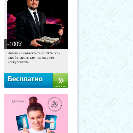
-100
%
Интенсив «Автоконтент 2026: как
20:28:02
Получили:
4
зарабатывать там, где еще нет
Россия
конкурентов»
Бесплатно