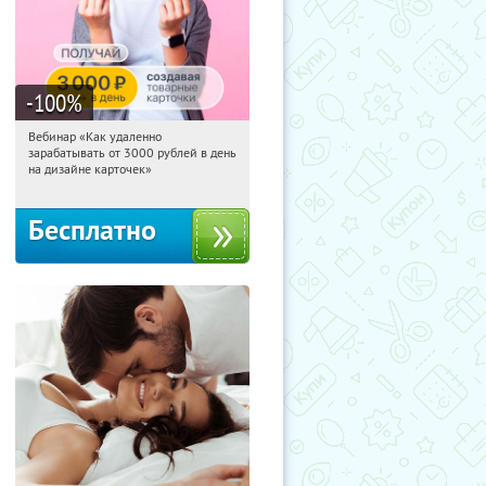
-100
%
Вебинар «Как удаленно
20:28:02
Получили:
48
зарабатывать от 3000 рублей в день
Россия
на дизайне карточек»
Бесплатно