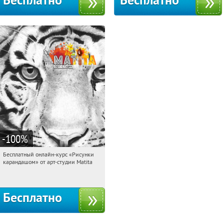
Бесплатно
Бесплатно
-100
%
Бесплатный онлайн-курс «Рисунки
20:28:02
Получили:
35
карандашом» от арт-студии Matita
Россия
Бесплатно