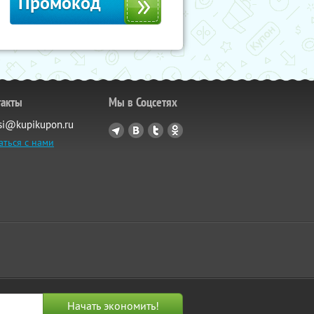
Промокод
такты
Мы в Соцсетях
si@kupikupon.ru
аться с нами