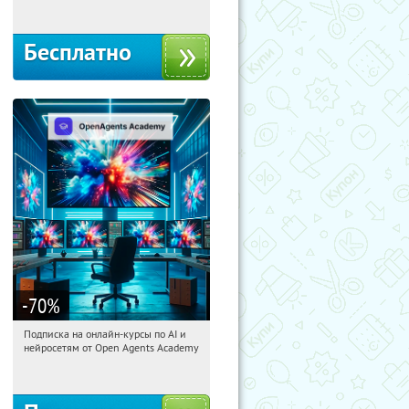
Бесплатно
-70
%
Подписка на онлайн-курсы по AI и
04:56:20
Получили:
18
нейросетям от Open Agents Academy
Россия