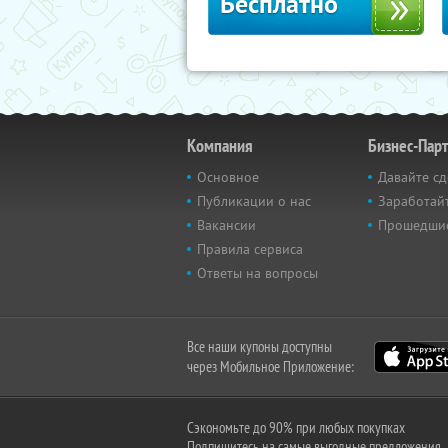
Бесплатно
Компания
Бизнес-Пар
Основное
Давайте сд
Публикации о нас
Заработайт
Вакансии
Прошедши
Правила сервиса
Ответы на вопросы
Все наши купоны доступны
через Мобильное Приложение:
Сэкономьте до 90% при любых покупках
Подпишитесь на самые выгодные предложения