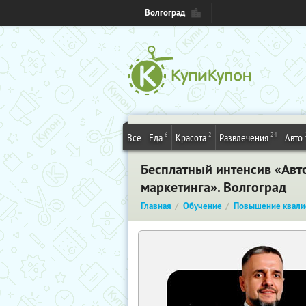
Волгоград
6
2
24
Все
Еда
Красота
Развлечения
Авто
Бесплатный интенсив «Авто
маркетинга». Волгоград
Главная
Обучение
Повышение квали