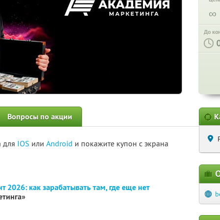
∞
До ко
Вопросы по акции
К
а для
IOS
или
Android
и покажите купон с экрана
О
т 2026: как зарабатывать там, где еще нет
b
етинга»