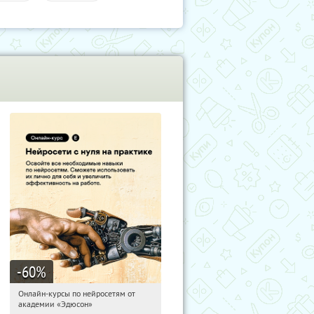
-60
%
Онлайн-курсы по нейросетям от
04:56:20
Получили:
6
академии «Эдюсон»
Москва