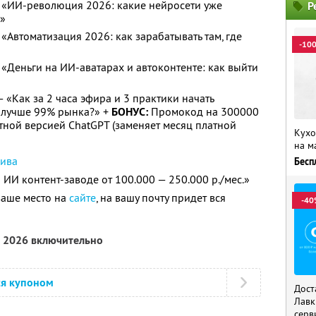
 — «ИИ-революция 2026: какие нейросети уже
Р
ц»
 «Автоматизация 2026: как зарабатывать там, где
-10
— «Деньги на ИИ-аватарах и автоконтенте: как выйти
 — «Как за 2 часа эфира и 3 практики начать
и лучше 99% рынка?» +
БОНУС:
Промокод на 300000
тной версией ChatGPT (заменяет месяц платной
Кухо
на м
сива
Бесп
ИИ контент-заводе от 100.000 — 250.000 р./мес.»
ваше место на
сайте
, на вашу почту придет вся
-40
а 2026 включительно
ся купоном
Дост
Лавк
серв