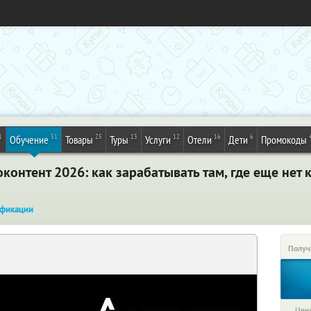
1
31
25
13
12
16
6
Обучение
Товары
Туры
Услуги
Отели
Дети
Промокоды
контент 2026: как зарабатывать там, где еще нет
фикации
Получ
Цена