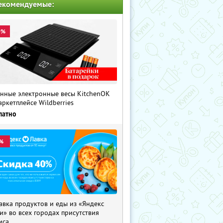
екомендуемые:
0%
нные электронные весы KitchenOK
аркетплейсе Wildberries
латно
%
авка продуктов и еды из «Яндекс
и» во всех городах присутствия
иса