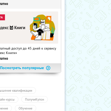
латно
0%
латный доступ до 45 дней к сервису
екс Книги»
латно
Посмотреть популярные
ышение квалификации
айн-курсы
ПолучиКупон
чение
Обучение