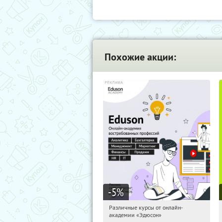
Похожие акции:
-5
%
Различные курсы от онлайн-
04:56:20
Получили:
2
академии «Эдюсон»
Россия