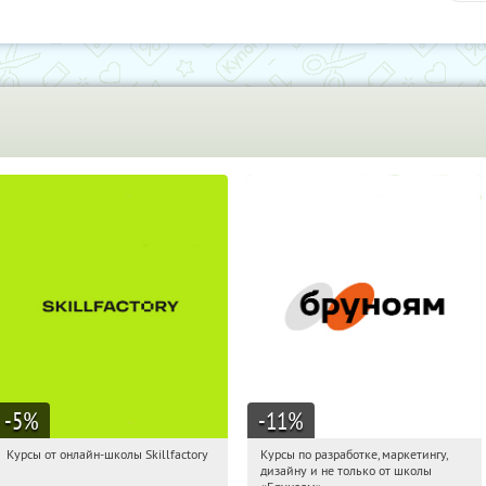
-5
%
-11
%
Курсы от онлайн-школы Skillfactory
Курсы по разработке, маркетингу,
04:56:20
Получи первым!
04:56:20
Получи первым!
дизайну и не только от школы
Россия
Россия