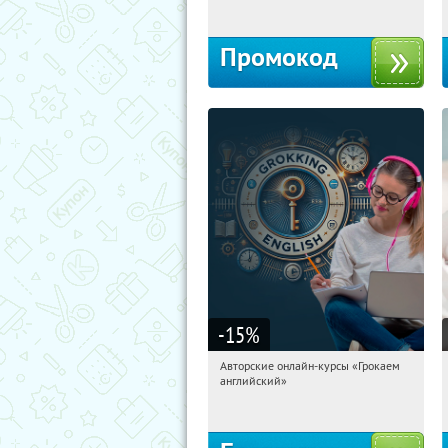
Промокод
-15
%
Авторские онлайн-курсы «Грокаем
04:56:20
Получили:
4
английский»
Россия