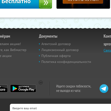
Бесплатно
тнёрам
Документы
Кон
елаем акцию!
Агентский договор
spro
е, как Вебмастер
Лицензионный договор
Связ
е акции
Публичная оферта
Политика конфиденциальности
Ищите скидки поблизости,
не выходя из чата: