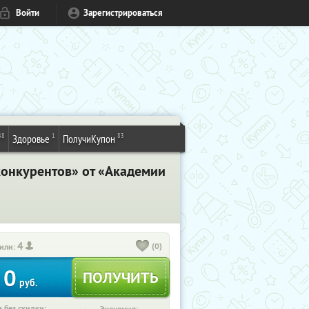
Войти
Зарегистрироваться
48
1
83
Здоровье
ПолучиКупон
 конкурентов» от «Академии
4
(0)
или:
0
руб.
 без скидки: