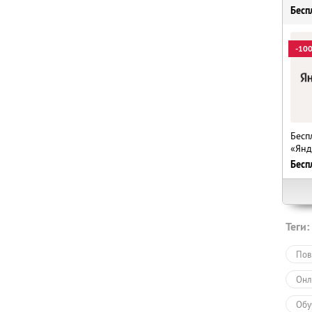
Бесп
-10
Бесп
«Янд
Бесп
Теги:
Пов
Онл
Обу