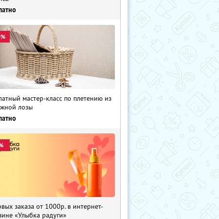
латно
0%
латный мастер-класс по плетению из
жной лозы
латно
%
рвых заказа от 1000р. в интернет-
зине «Улыбка радуги»