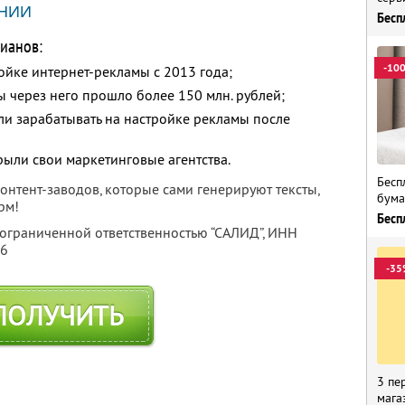
НИИ
Бесп
ианов:
-10
ойке интернет-рекламы с 2013 года;
ы через него прошло более 150 млн. рублей;
ли зарабатывать на настройке рекламы после
рыли свои маркетинговые агентства.
Бесп
нтент-заводов, которые сами генерируют тексты,
бума
рм!
Бесп
 ограниченной ответственностью “САЛИД”,
ИНН
76
-35
ПОЛУЧИТЬ
3 пе
мага