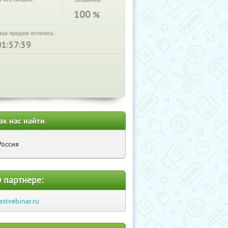
Экономия:
100
%
нца продаж осталось:
:
:
ак нас найти
Россия
 партнере:
estvebinar.ru