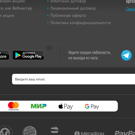
елаем акцию!
Агентский договор
spro
е, как Вебмастер
Лицензионный договор
Связ
е акции
Публичная оферта
Политика конфиденциальности
Ищите скидки поблизости,
не выходя из чата: