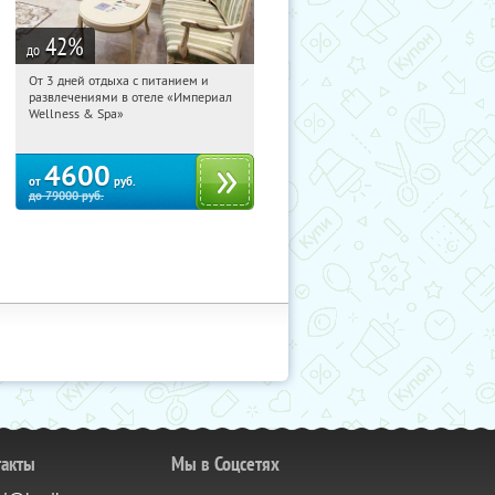
42
%
до
От 3 дней отдыха с питанием и
20:17:16
Купили:
114
развлечениями в отеле «Империал
Калужская обл., г. Обнинск, Киевское
Wellness & Spa»
ш., д. 11А
4600
от
руб.
до
79000
руб.
такты
Мы в Соцсетях