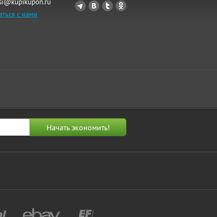
si@kupikupon.ru
аться с нами