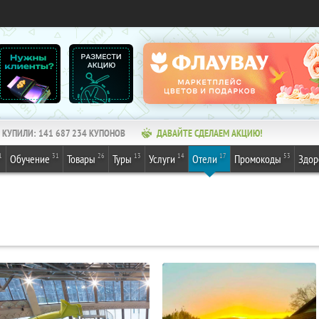
КУПИЛИ:
141 687 234
КУПОНОВ
ДАВАЙТЕ СДЕЛАЕМ АКЦИЮ!
1
31
26
13
14
17
53
Обучение
Товары
Туры
Услуги
Отели
Промокоды
Здор