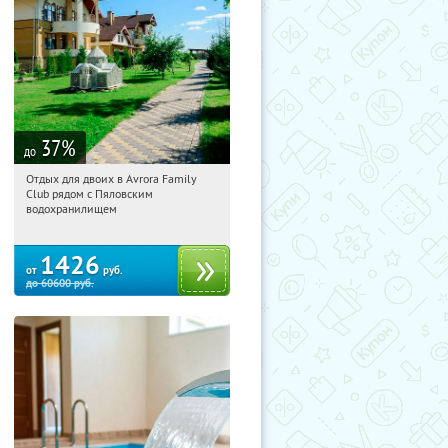
37
%
до
Отдых для двоих в Avrora Family
20:17:16
Купили:
10
Club рядом с Пяловским
Московская обл., Мытищинский р-н,
водохранилищем
д. Степаньково, ул. Рождественская, д.
25
1426
от
руб.
до
60600
руб.