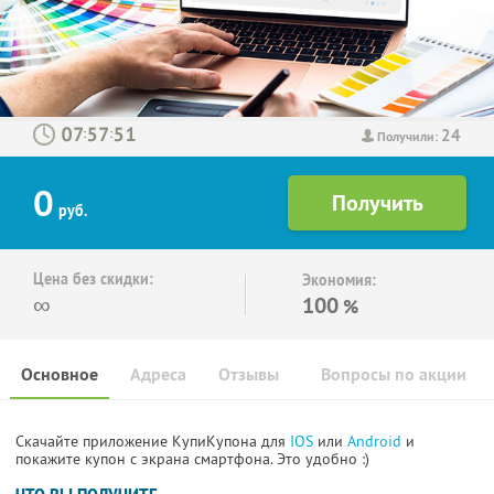
24
:
:
Получили:
0
руб.
Цена без скидки:
Экономия:
∞
100
%
Основное
Адреса
Отзывы
Вопросы по акции
Скачайте приложение КупиКупона для
IOS
или
Android
и
покажите купон с экрана смартфона. Это удобно :)