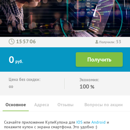
53
:
:
Получили:
0
руб.
Цена без скидки:
Экономия:
∞
100
%
Основное
Адреса
Отзывы
Вопросы по акции
Скачайте приложение КупиКупона для
IOS
или
Android
и
покажите купон с экрана смартфона. Это удобно :)