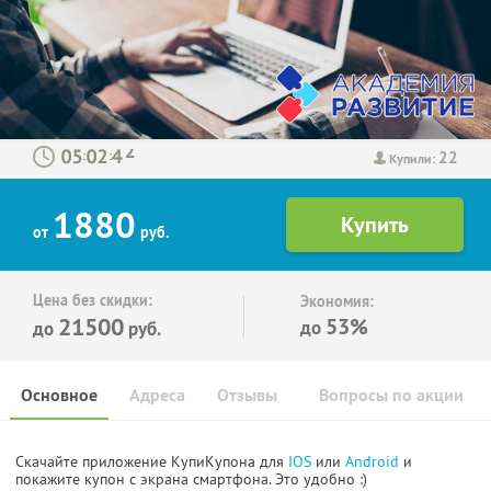
22
:
:
Купили:
1880
от
руб.
Цена без скидки:
Экономия:
21500
53%
до
до
руб.
Основное
Адреса
Отзывы
Вопросы по акции
Скачайте приложение КупиКупона для
IOS
или
Android
и
покажите купон с экрана смартфона. Это удобно :)