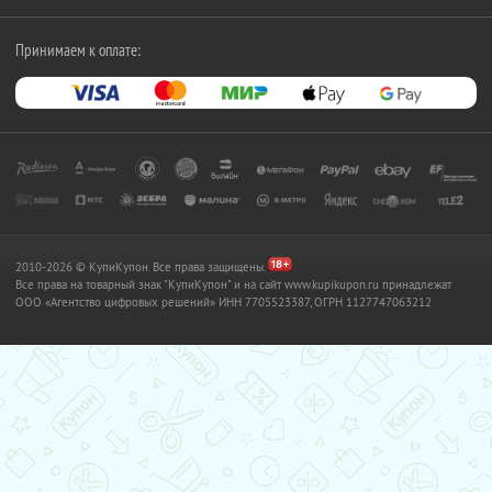
Принимаем к оплате:
2010-2026 © КупиКупон. Все права защищены.
Все права на товарный знак "КупиКупон" и на сайт www.kupikupon.ru принадлежат
OOO «Агентство цифровых решений» ИНН 7705523387, ОГРН 1127747063212