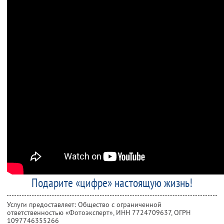
Подарите «цифре» настоящую жизнь!
Услуги предоставляет: Общество с ограниченной
ответственностью «Фотоэксперт»,
ИНН 7724709637
, ОГРН
1097746355266