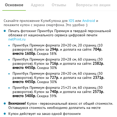
Основное
Адреса
Отзывы
Вопросы по акции
Скачайте приложение КупиКупона для
IOS
или
Android
и
покажите купон с экрана смартфона. Это удобно :)
Печать фотокниг Принтбук Премиум в твердой персональной
обложке от национального сервиса цифровой печати
netPrint.ru
Принтбук Премиум формата 20×20 см, 20 страниц (10
разворотов). Купон за
294р.
и доплата на сайте:
704р.
вместо 1600р.
Скидка 38%
Принтбук Премиум формата 20×28 см, 60 страниц (30
разворотов). Купон за
716р.
и доплата на сайте:
2382р.
вместо 4450р.
Скидка 30%
Принтбук Премиум формата 28×20 см, 60 страниц (30
разворотов). Купон за
727р.
и доплата на сайте:
2371р.
вместо 4450р.
Скидка 30%
Принтбук Премиум формата 25×25 см, 60 страниц (30
разворотов). Купон за
740р.
и доплата на сайте:
2573р.
вместо 5400р.
Скидка 39%
Внимание!
Купон - первоначальный взнос от общей стоимости.
Оставшуюся стоимость необходимо доплатить на месте
Купон действует на заказ одной фотокниги