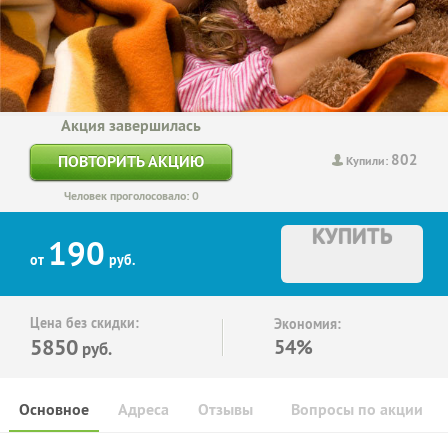
Акция завершилась
802
ПОВТОРИТЬ АКЦИЮ
Купили:
Человек проголосовало: 0
КУПИТЬ
190
от
руб.
Цена без скидки:
Экономия:
5850
54%
руб.
Основное
Адреса
Отзывы
Вопросы по акции