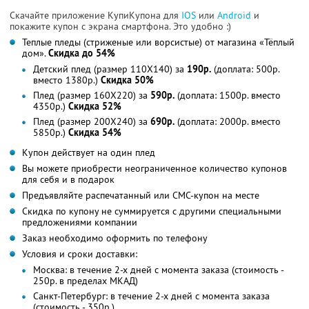
Скачайте приложение КупиКупона для
IOS
или
Android
и
покажите купон с экрана смартфона. Это удобно :)
Теплые пледы (стриженые или ворсистые) от магазина «Тёплый
дом».
Скидка до 54%
Детский плед (размер 110Х140) за
190р.
(доплата: 500р.
вместо 1380р.)
Скидка 50%
Плед (размер 160Х220) за
590р.
(доплата: 1500р. вместо
4350р.)
Скидка 52%
Плед (размер 200Х240) за
690р.
(доплата: 2000р. вместо
5850р.)
Скидка 54%
Купон действует на один плед
Вы можете приобрести неограниченное количество купонов
для себя и в подарок
Предъявляйте распечатанный или СМС-купон на месте
Скидка по купону не суммируется с другими специальными
предложениями компании
Заказ необходимо оформить по телефону
Условия и сроки доставки:
Москва: в течение 2-х дней с момента заказа (стоимость -
250р. в пределах МКАД)
Санкт-Петербург: в течение 2-х дней с момента заказа
(стоимость - 350р.)