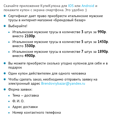
Скачайте приложение КупиКупона для
IOS
или
Android
и
покажите купон с экрана смартфона. Это удобно :)
Сертификат дает право приобрести итальянские мужские
трусы в интернет-магазине «Брендовый базар»
Выбирайте!
Итальянские мужские трусы в количестве
3
штук за
990р
.
вместо
2100р
.
Итальянские мужские трусы в количестве
5
штук за
1450р
.
вместо
3500р
.
Итальянские мужские трусы в количестве
7
штук за
1890р
.
вместо
4900р
.
Вы можете приобрести сколько угодно купонов для себя и в
подарок
Один купон действителен для одного человека
Чтобы сделать заказ, необходимо отправить заявку на
электронный адрес
Brendoviybazar@yandex.ru
Форма заявки:
Тема — доставка
Ф. И. О.
Адрес доставки
Номер контактного телефона