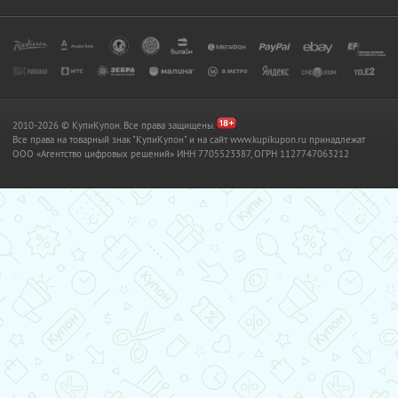
2010-2026 © КупиКупон. Все права защищены.
Все права на товарный знак "КупиКупон" и на сайт www.kupikupon.ru принадлежат
OOO «Агентство цифровых решений» ИНН 7705523387, ОГРН 1127747063212