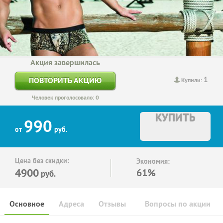
Акция завершилась
1
ПОВТОРИТЬ АКЦИЮ
Купили:
Человек проголосовало: 0
КУПИТЬ
990
от
руб.
Цена без скидки:
Экономия:
4900
61%
руб.
Основное
Адреса
Отзывы
Вопросы по акции