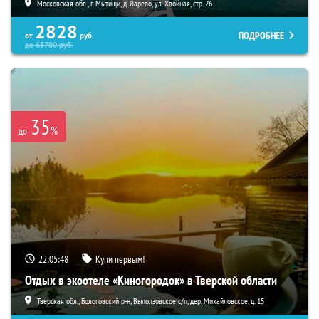
Московская обл., г. Мытищи, д. Ларево, ул. Хвойная, стр. 26
2828
ПОДРОБНЕЕ
от
руб.
до
65700
руб.
35
%
до
22:05:47
Купи первым!
Отдых в экоотеле «Киногородок» в Тверской области
Тверская обл., Бологовский р-н, Выползовское с/п, дер. Михайловское, д. 15