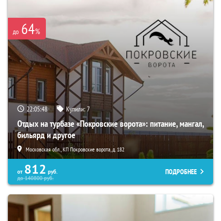
64
%
до
22:05:47
Купили:
7
Отдых на турбазе «Покровские ворота»: питание, мангал,
бильярд и другое
Московская обл., КП Покровские ворота, д. 182
812
ПОДРОБНЕЕ
от
руб.
до
140800
руб.