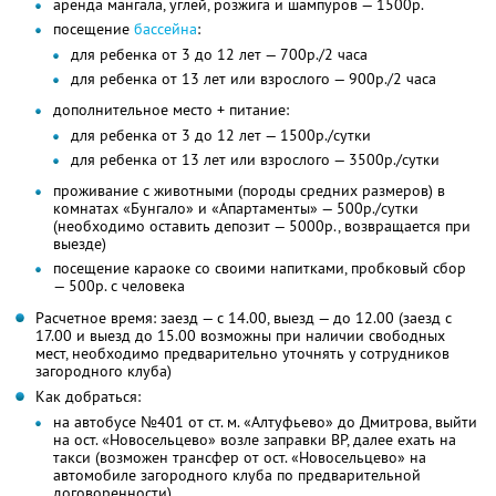
аренда мангала, углей, розжига и шампуров — 1500р.
посещение
бассейна
:
для ребенка от 3 до 12 лет — 700р./2 часа
для ребенка от 13 лет или взрослого — 900р./2 часа
дополнительное место + питание:
для ребенка от 3 до 12 лет — 1500р./сутки
для ребенка от 13 лет или взрослого — 3500р./сутки
проживание с животными (породы средних размеров) в
комнатах «Бунгало» и «Апартаменты» — 500р./сутки
(необходимо оставить депозит — 5000р., возвращается при
выезде)
посещение караоке со своими напитками, пробковый сбор
— 500р. с человека
Расчетное время: заезд — с 14.00, выезд — до 12.00 (заезд с
17.00 и выезд до 15.00 возможны при наличии свободных
мест, необходимо предварительно уточнять у сотрудников
загородного клуба)
Как добраться:
на автобусе №401 от ст. м. «Алтуфьево» до Дмитрова, выйти
на ост. «Новосельцево» возле заправки BP, далее ехать на
такси (возможен трансфер от ост. «Новосельцево» на
автомобиле загородного клуба по предварительной
договоренности)