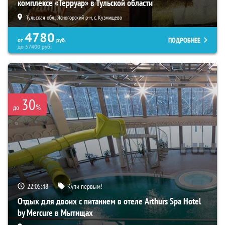
комплексе «Терруар» в Тульской области
Тульская обл., Ясногорский р-н, с. Кузмищево
4780
ПОДРОБНЕЕ
от
руб.
до
57400
руб.
30
%
до
22:05:47
Купи первым!
Отдых для двоих с питанием в отеле Arthurs Spa Hotel
by Mercure в Мытищах