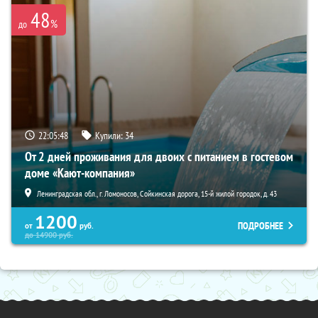
48
%
до
22:05:47
Купили:
34
От 2 дней проживания для двоих с питанием в гостевом
доме «Кают-компания»
Ленинградская обл., г. Ломоносов, Сойкинская дорога, 15-й жилой городок, д. 43
1200
ПОДРОБНЕЕ
от
руб.
до
14900
руб.