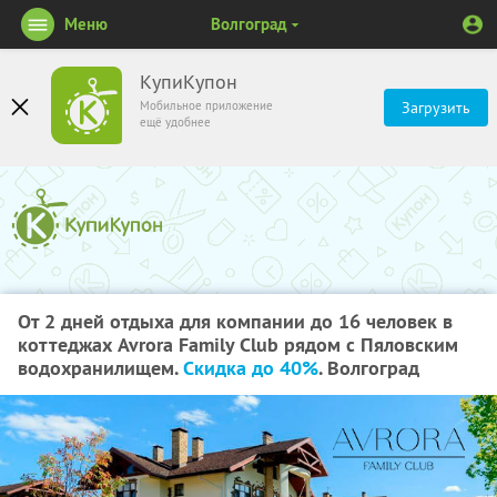
Меню
Волгоград
КупиКупон
Мобильное приложение
Загрузить
ещё удобнее
От 2 дней отдыха для компании до 16 человек в
коттеджах Avrora Family Club рядом с Пяловским
водохранилищем.
Скидка до 40%
. Волгоград