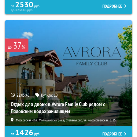
2530
ПОДРОБНЕЕ
от
руб.
до
173110
руб.
37
%
до
22:05:47
Купили:
10
Отдых для двоих в Avrora Family Club рядом с
Пяловским водохранилищем
Московская обл., Мытищинский р-н, д. Степаньково, ул. Рождественская, д. 25
1426
ПОДРОБНЕЕ
от
руб.