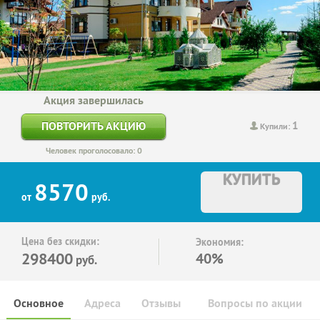
Акция завершилась
1
ПОВТОРИТЬ АКЦИЮ
Купили:
Человек проголосовало: 0
КУПИТЬ
8570
от
руб.
Цена без скидки:
Экономия:
298400
40%
руб.
Основное
Адреса
Отзывы
Вопросы по акции