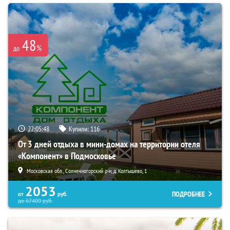
48
%
до
22:05:47
Купили:
116
От 3 дней отдыха в мини-домах на территории отеля
«Компонент» в Подмосковье
Московская обл., Солнечногорский р-н, д. Колтышево, 1
2053
ПОДРОБНЕЕ
от
руб.
до
67400
руб.