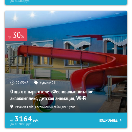
до
60600
руб.
30
%
до
22:05:47
Купили:
21
Отдых в парк-отеле «Фестиваль»: питание,
аквакомплекс, детская анимация, Wi-Fi
Рязанская обл., Клепиковский район, пос. Чулис
3164
ПОДРОБНЕЕ
от
руб.
до
107880
руб.