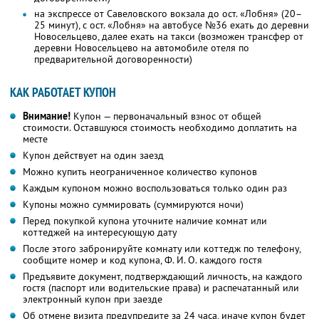
на экспрессе от Савеловского вокзала до ост. «Лобня» (20–
25 минут), с ост. «Лобня» на автобусе №36 ехать до деревни
Новосельцево, далее ехать на такси (возможен трансфер от
деревни Новосельцево на автомобиле отеля по
предварительной договоренности)
КАК РАБОТАЕТ КУПОН
Внимание!
Купон — первоначальный взнос от общей
стоимости. Оставшуюся стоимость необходимо доплатить на
месте
Купон действует на один заезд
Можно купить неограниченное количество купонов
Каждым купоном можно воспользоваться только один раз
Купоны можно суммировать (суммируются ночи)
Перед покупкой купона уточните наличие комнат или
коттеджей на интересующую дату
После этого забронируйте комнату или коттедж по телефону,
сообщите номер и код купона,
Ф. И. О.
каждого гостя
Предъявите документ, подтверждающий личность, на каждого
гостя (паспорт или водительские права) и распечатанный или
электронный купон при заезде
Об отмене визита предупредите за 24 часа, иначе купон будет