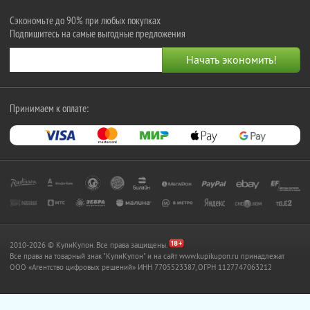
Сэкономьте до 90% при любых покупках
Подпишитесь на самые выгодные предложения
Принимаем к оплате:
2010-2026 © КупиКупон. Все права защищены.
Все права на товарный знак "КупиКупон" и на сайт www.kupikupon.ru принадлежат
OOO «Агентство цифровых решений» ИНН 7705523387, ОГРН 1127747063212