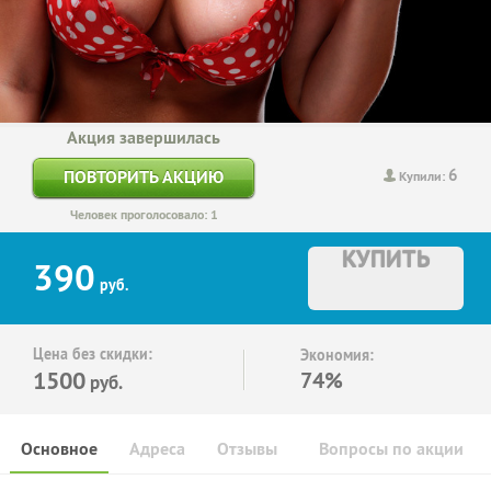
Акция завершилась
6
ПОВТОРИТЬ АКЦИЮ
Купили:
Человек проголосовало: 1
КУПИТЬ
390
руб.
Цена без скидки:
Экономия:
1500
74%
руб.
Основное
Адреса
Отзывы
Вопросы по акции