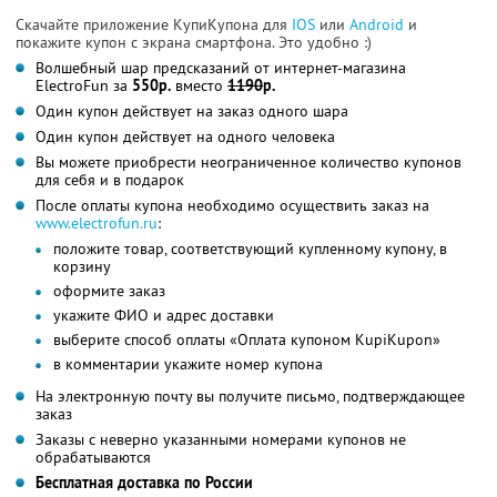
Скачайте приложение КупиКупона для
IOS
или
Android
и
покажите купон с экрана смартфона. Это удобно :)
Волшебный шар предсказаний от интернет-магазина
ElectroFun за
550р.
вместо
1190
р.
Один купон действует на заказ одного шара
Один купон действует на одного человека
Вы можете приобрести неограниченное количество купонов
для себя и в подарок
После оплаты купона необходимо осуществить заказ на
www.electrofun.ru
:
положите товар, соответствующий купленному купону, в
корзину
оформите заказ
укажите ФИО и адрес доставки
выберите способ оплаты «Оплата купоном KupiKupon»
в комментарии укажите номер купона
На электронную почту вы получите письмо, подтверждающее
заказ
Заказы с неверно указанными номерами купонов не
обрабатываются
Бесплатная доставка по России