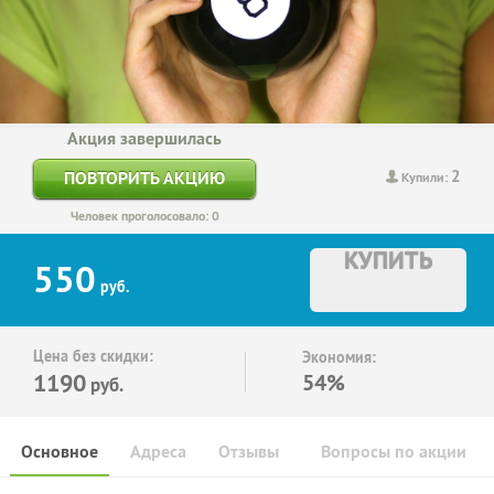
Акция завершилась
2
ПОВТОРИТЬ АКЦИЮ
Купили:
Человек проголосовало: 0
КУПИТЬ
550
руб.
Цена без скидки:
Экономия:
1190
54%
руб.
Основное
Адреса
Отзывы
Вопросы по акции