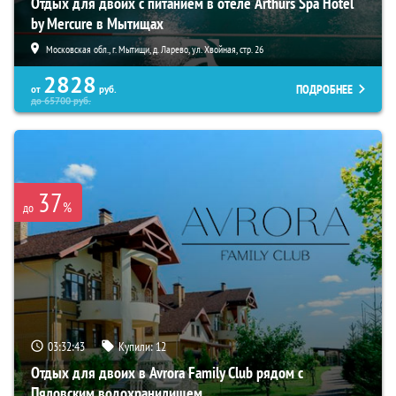
Отдых для двоих с питанием в отеле Arthurs Spa Hotel
by Mercure в Мытищах
Московская обл., г. Мытищи, д. Ларево, ул. Хвойная, стр. 26
2828
ПОДРОБНЕЕ
от
руб.
до
65700
руб.
37
%
до
03:32:42
Купили:
12
Отдых для двоих в Avrora Family Club рядом с
Пяловским водохранилищем