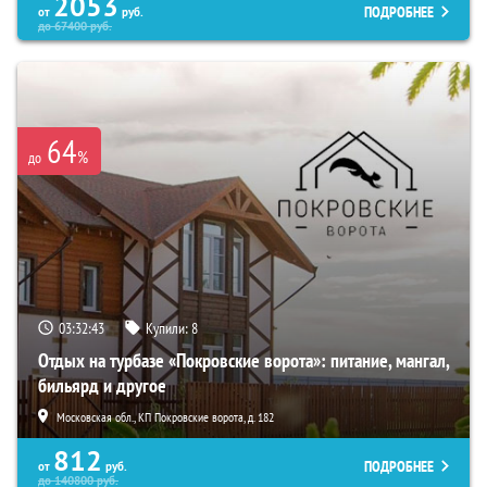
2053
ПОДРОБНЕЕ
от
руб.
до
67400
руб.
64
%
до
03:32:42
Купили:
8
Отдых на турбазе «Покровские ворота»: питание, мангал,
бильярд и другое
Московская обл., КП Покровские ворота, д. 182
812
ПОДРОБНЕЕ
от
руб.
до
140800
руб.