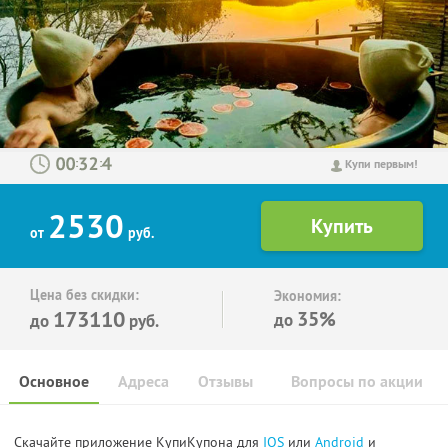
:
:
Купи первым!
2530
от
руб.
Цена без скидки:
Экономия:
173110
35%
до
до
руб.
Основное
Адреса
Отзывы
Вопросы по акции
Скачайте приложение КупиКупона для
IOS
или
Android
и