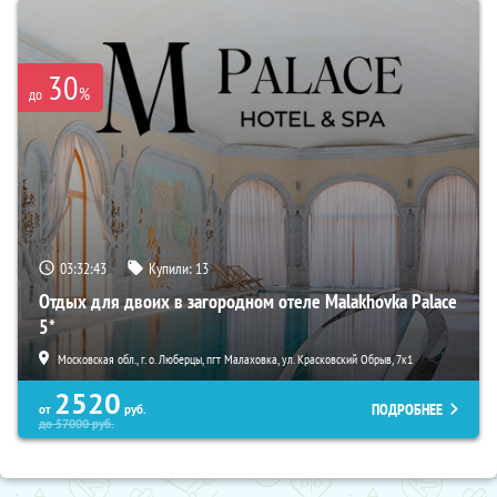
30
%
до
03:32:42
Купили:
13
Отдых для двоих в загородном отеле Malakhovka Palace
5*
Московская обл., г. о. Люберцы, пгт Малаховка, ул. Красковский Обрыв, 7к1
2520
ПОДРОБНЕЕ
от
руб.
до
57000
руб.