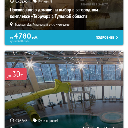
03:32:42
Купили:
8
Проживание в домике на выбор в загородном
комплексе «Терруар» в Тульской области
Тульская обл., Ясногорский р-н, с. Кузмищево
4780
ПОДРОБНЕЕ
от
руб.
до
57400
руб.
30
%
до
03:32:42
Купи первым!