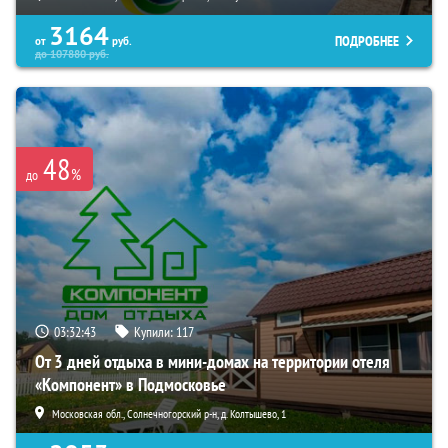
3164
ПОДРОБНЕЕ
от
руб.
до
107880
руб.
48
%
до
03:32:42
Купили:
117
От 3 дней отдыха в мини-домах на территории отеля
«Компонент» в Подмосковье
Московская обл., Солнечногорский р-н, д. Колтышево, 1