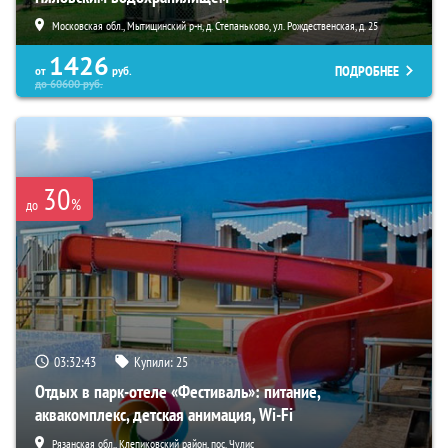
Московская обл., Мытищинский р-н, д. Степаньково, ул. Рождественская, д. 25
1426
ПОДРОБНЕЕ
от
руб.
до
60600
руб.
30
%
до
03:32:42
Купили:
25
Отдых в парк-отеле «Фестиваль»: питание,
аквакомплекс, детская анимация, Wi-Fi
Рязанская обл., Клепиковский район, пос. Чулис