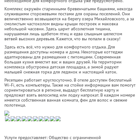
необходимое для комфортного отдыха уже предусмотрено.
Комплекс окружён старинными бревенчатыми башнями, некогда
служившими сторожевыми постами для охраны поселений. Они
величественно возвышаются на берегу озера Михайловского, а за
смолистым частоколом видны крыши построек и маковка
небольшой часовни. Здесь царит абсолютная тишина,
нарушаемая лишь щебетом птиц и едва слышным шелестом
ветвей высоких деревьев. Кажется, что вы попали в сказку!
Здесь есть всё, что нужно для комфортного отдыха. Для
размещения доступны номера и дома. Некоторые коттеджи
адаптированы для размещения с питомцами. Современная
большая кухня вместит вас и ваших друзей. На территории
комплекса обустроена детская площадка, а зимой радуют
малышей снежная горка для ледянок и настоящий каток.
Ресепшен работает круглосуточно. В отеле доступен бесплатный
Wi-Fi, есть компьютеры. Также на стойке информации вам помогут
сориентироваться в регионе, выдадут бесплатную карту и
предложат взять велосипед или лодку напрокат. В каждом номере
имеется собственная ванная комната, фен для волос и свежие
полотенца.
Услуги предоставляет: Общество с ограниченной