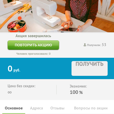
Акция завершилась
53
ПОВТОРИТЬ АКЦИЮ
Получили:
Человек проголосовало: 0
ПОЛУЧИТЬ
0
руб.
Цена без скидки:
Экономия:
∞
100
%
Основное
Адреса
Отзывы
Вопросы по акции