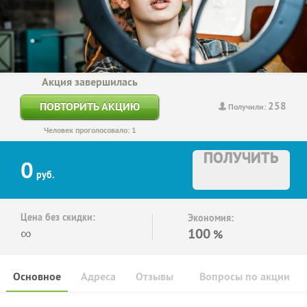
Акция завершилась
258
ПОВТОРИТЬ АКЦИЮ
Получили:
Человек проголосовало: 1
ПОЛУЧИТЬ
0
руб.
Цена без скидки:
Экономия:
∞
100
%
Основное
Адреса
Отзывы
Вопросы по акции