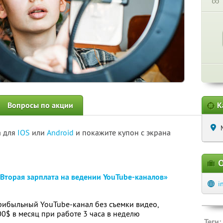
∞
Вопросы по акции
К
а для
IOS
или
Android
и покажите купон с экрана
О
Вторая зарплата на ведении YouTube-каналов»
i
прибыльный YouTube-канал без съемки видео,
0$ в месяц при работе 3 часа в неделю
Теги: