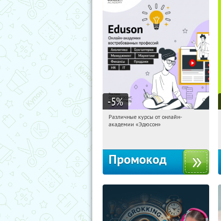
-5
%
Различные курсы от онлайн-
12:32:51
Получили:
2
академии «Эдюсон»
Россия
Промокод