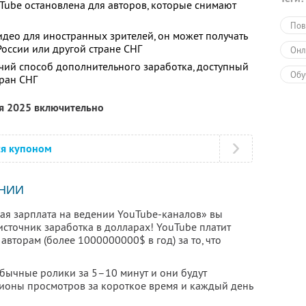
ube остановлена для авторов, которые снимают
Пов
идео для иностранных зрителей, он может получать
 России или другой стране СНГ
Онл
чий способ дополнительного заработка, доступный
Обу
тран СНГ
ря 2025 включительно
ся купоном
НИИ
рая зарплата на ведении YouTube-каналов» вы
сточник заработка в долларах! YouTube платит
авторам (более 1000000000$ в год) за то, что
обычные ролики за 5–10 минут и они будут
лионы просмотров за короткое время и каждый день