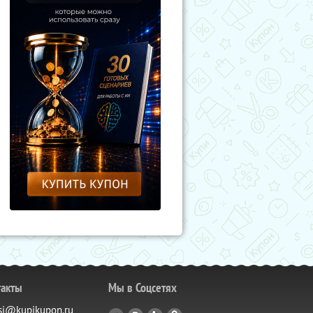
такты
Мы в Соцсетях
si@kupikupon.ru