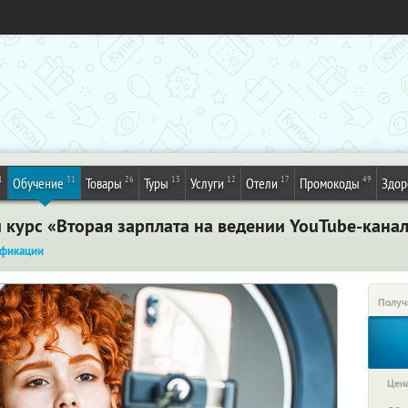
1
31
26
13
12
17
49
Обучение
Товары
Туры
Услуги
Отели
Промокоды
Здор
 курс «Вторая зарплата на ведении YouTube-канал
фикации
Получ
Цена