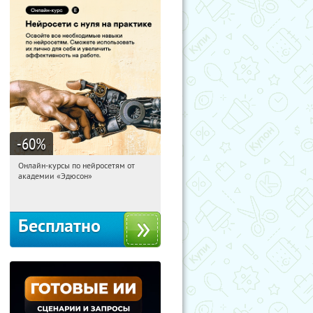
-60
%
Онлайн-курсы по нейросетям от
12:32:51
Получили:
6
академии «Эдюсон»
Москва
Бесплатно