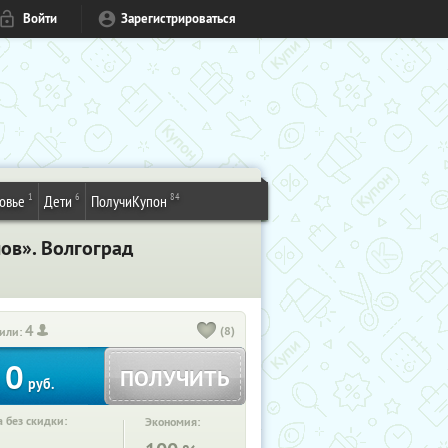
Войти
Зарегистрироваться
1
6
84
овье
Дети
ПолучиКупон
ов». Волгоград
4
(8)
или:
0
ПОЛУЧИТЬ
руб.
 без скидки:
Экономия: