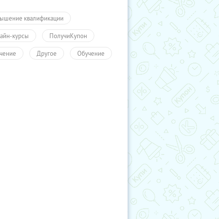
ышение квалификации
айн-курсы
ПолучиКупон
чение
Другое
Обучение