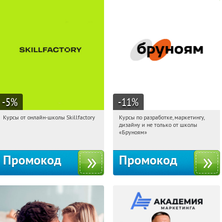
-5
%
-11
%
Курсы от онлайн-школы Skillfactory
Курсы по разработке, маркетингу,
12:32:51
Получи первым!
12:32:51
Получи первым!
дизайну и не только от школы
Россия
Россия
«Бруноям»
Промокод
Промокод