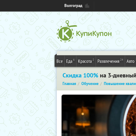
Волгоград
6
2
24
Все
Еда
Красота
Развлечения
Авто
Скидка 100%
на 3-дневный
Главная
Обучение
Повышение квали