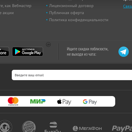
е, как Вебмастер
Лицензионный договор
Связ
е акции
Публичная оферта
Политика конфиденциальности
Ищите скидки поблизости,
не выходя из чата: