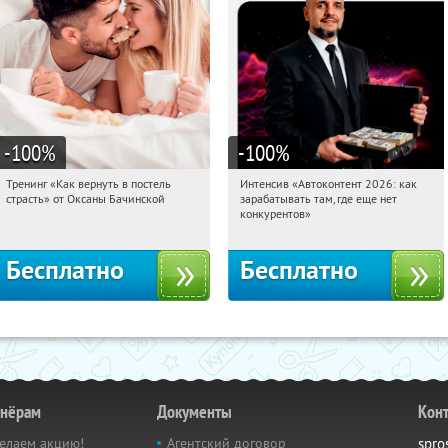
-100
%
-100
%
Тренинг «Как вернуть в постель
Интенсив «Автоконтент 2026: как
12:32:51
Получили:
16
12:32:51
Получили:
4
страсть» от Оксаны Бачинской
зарабатывать там, где еще нет
Россия
Россия
конкурентов»
Бесплатно
Бесплатно
тнёрам
Документы
Кон
елаем акцию!
Агентский договор
spro