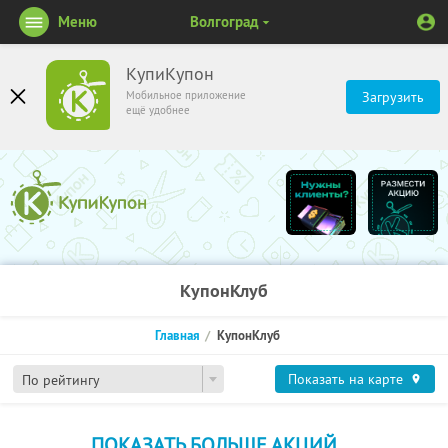
Меню
Волгоград
КупиКупон
Мобильное приложение
Загрузить
ещё удобнее
КупонКлуб
Главная
КупонКлуб
Показать на карте
По рейтингу
ПОКАЗАТЬ БОЛЬШЕ АКЦИЙ