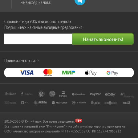
не выходя из чата:
Сэкономьте до 90% при любых покупках
Подпишитесь на самые выгодные предложения
Принимаем к оплате:
2010-2026 © КупиКупон. Все права защищены.
Все права на товарный знак "КупиКупон" и на сайт www.kupikupon.ru принадлежат
OOO «Агентство цифровых решений» ИНН 7705523387, ОГРН 1127747063212