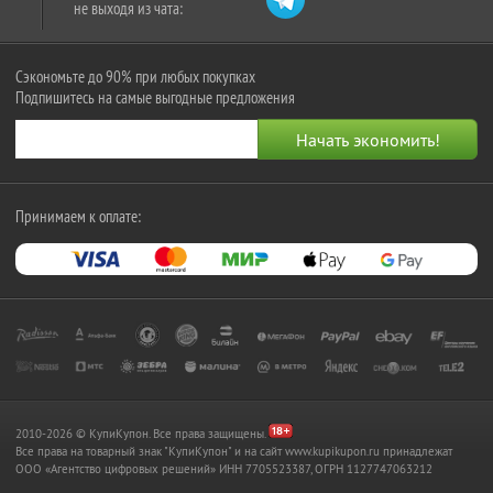
не выходя из чата:
Сэкономьте до 90% при любых покупках
Подпишитесь на самые выгодные предложения
Принимаем к оплате:
2010-2026 © КупиКупон. Все права защищены.
Все права на товарный знак "КупиКупон" и на сайт www.kupikupon.ru принадлежат
OOO «Агентство цифровых решений» ИНН 7705523387, ОГРН 1127747063212