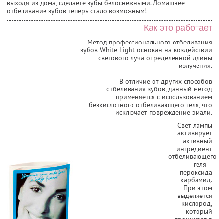
выходя из дома, сделаете зубы белоснежными. Домашнее
отбеливание зубов теперь стало возможным!
Как это работает
Метод профессионального отбеливания
зубов White Light основан на воздействии
светового луча определенной длины
излучения.
В отличие от других способов
отбеливания зубов, данный метод
применяется с использованием
безкислотного отбеливающего геля, что
исключает повреждение эмали.
Свет лампы
активирует
активный
ингредиент
отбеливающего
геля –
пероксида
карбамид.
При этом
выделяется
кислород,
который
проникает в