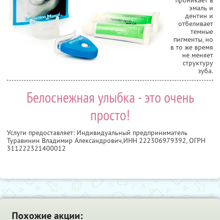
эмаль и
дентин и
отбеливает
темные
пигменты, но
в то же время
не меняет
структуру
зуба.
Белоснежная улыбка - это очень
просто!
Услуги предоставляет: Индивидуальный предприниматель
Туравинин Владимир Александрович,
ИНН 222306979392
, ОГРН
311222321400012
Похожие акции: