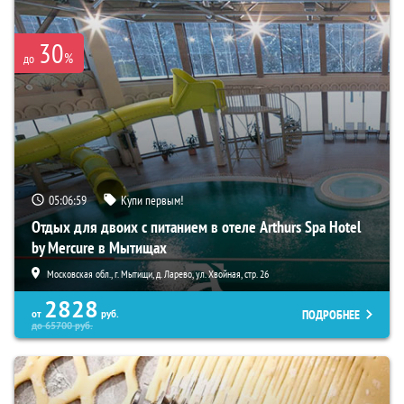
30
%
до
05:06:58
Купи первым!
Отдых для двоих с питанием в отеле Arthurs Spa Hotel
by Mercure в Мытищах
Московская обл., г. Мытищи, д. Ларево, ул. Хвойная, стр. 26
2828
ПОДРОБНЕЕ
от
руб.
до
65700
руб.