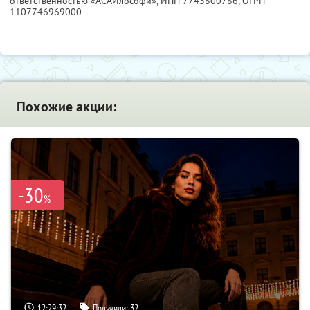
ответственностью «АСАИлософи»,
ИНН 7743800786
, ОГРН
1107746969000
Похожие акции:
-30
%
12:29:31
Получили:
32