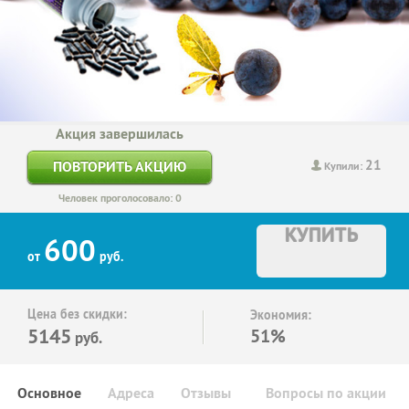
Акция завершилась
21
ПОВТОРИТЬ АКЦИЮ
Купили:
Человек проголосовало: 0
КУПИТЬ
600
от
руб.
Цена без скидки:
Экономия:
5145
51%
руб.
Основное
Адреса
Отзывы
Вопросы по акции