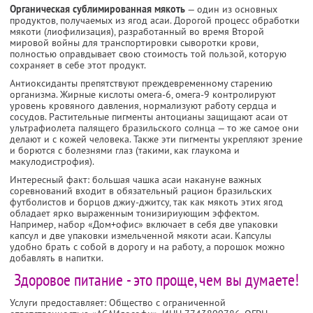
Органическая сублимированная мякоть
— один из основных
продуктов, получаемых из ягод асаи. Дорогой процесс обработки
мякоти (лиофилизация), разработанный во время Второй
мировой войны для транспортировки сыворотки крови,
полностью оправдывает свою стоимость той пользой, которую
сохраняет в себе этот продукт.
Антиоксиданты препятствуют преждевременному старению
организма. Жирные кислоты омега-6, омега-9 контролируют
уровень кровяного давления, нормализуют работу сердца и
сосудов. Растительные пигменты антоцианы защищают асаи от
ультрафиолета палящего бразильского солнца — то же самое они
делают и с кожей человека. Также эти пигменты укрепляют зрение
и борются с болезнями глаз (такими, как глаукома и
макулодистрофия).
Интересный факт: большая чашка асаи накануне важных
соревнований входит в обязательный рацион бразильских
футболистов и борцов джиу-джитсу, так как мякоть этих ягод
обладает ярко выраженным тонизириующим эффектом.
Например, набор «Дом+офис» включает в себя две упаковки
капсул и две упаковки измельченной мякоти асаи. Капсулы
удобно брать с собой в дорогу и на работу, а порошок можно
добавлять в напитки.
Здоровое питание - это проще, чем вы думаете!
Услуги предоставляет: Общество с ограниченной