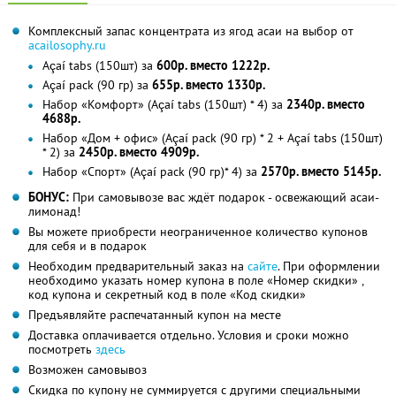
Комплексный запас концентрата из ягод асаи на выбор от
acailosophy.ru
Açaí tabs (150шт) за
600р. вместо 1222р.
Açaí pack (90 гр) за
655р. вместо 1330р.
Набор «Комфорт» (Açaí tabs (150шт) * 4) за
2340р. вместо
4688р.
Набор «Дом + офис» (Açaí pack (90 гр) * 2 + Açaí tabs (150шт)
* 2) за
2450р. вместо 4909р.
Набор «Спорт» (Açaí pack (90 гр)* 4) за
2570р. вместо 5145р.
БОНУС:
При самовывозе вас ждёт подарок - освежающий асаи-
лимонад!
Вы можете приобрести неограниченное количество купонов
для себя и в подарок
Необходим предварительный заказ на
сайте
. При оформлении
необходимо указать номер купона в поле «Номер скидки» ,
код купона и секретный код в поле «Код скидки»
Предъявляйте распечатанный купон на месте
Доставка оплачивается отдельно. Условия и сроки можно
посмотреть
здесь
Возможен самовывоз
Скидка по купону не суммируется с другими специальными