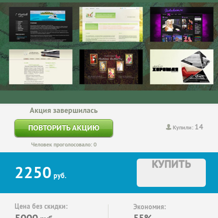
Акция завершилась
14
ПОВТОРИТЬ АКЦИЮ
Купили:
Человек проголосовало: 0
КУПИТЬ
2250
руб.
Цена без скидки:
Экономия:
5000
55%