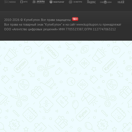
2010-2026 © КупиКупон. Все права защищены.
Все права на товарный знак "КупиКупон" и на сайт www.kupikupon.ru принадлежат
OOO «Агентство цифровых решений» ИНН 7705523387, ОГРН 1127747063212