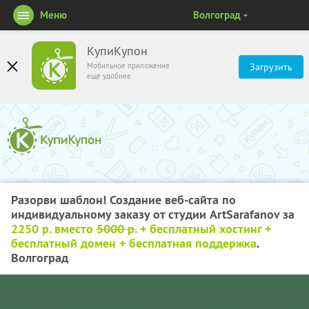
Меню
Волгоград
КупиКупон
Мобильное приложение
Загрузить
ещё удобнее
Разорви шаблон! Создание веб-сайта по
индивидуальному заказу от студии ArtSarafanov за
2250 р. вместо
5000 р.
+ бесплатный хостинг +
бесплатный домен + бесплатная поддержка
.
Волгоград