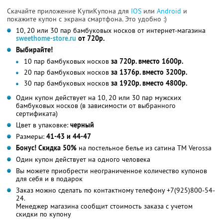
Скачайте приложение КупиКупона для
IOS
или
Android
и
покажите купон с экрана смартфона. Это удобно :)
10, 20 или 30 пар бамбуковых носков от интернет-магазина
sweethome-store.ru
от 720р.
Выбирайте!
10 пар бамбуковых носков
за 720р. вместо 1600р.
20 пар бамбуковых носков
за 1376р. вместо 3200р.
30 пар бамбуковых носков
за 1920р. вместо 4800р.
Один купон действует на 10, 20 или 30 пар мужских
бамбуковых носков (в зависимости от выбранного
сертификата)
Цвет в упаковке:
черный
Размеры:
41-43 и 44-47
Бонус! Скидка 50%
на постельное белье из сатина ТМ Verossa
Один купон действует на одного человека
Вы можете приобрести неограниченное количество купонов
для себя и в подарок
Заказ можно сделать по контактному телефону +7(925)800-54-
24.
Менеджер магазина сообщит стоимость заказа с учетом
скидки по купону