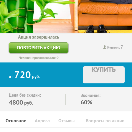
Акция завершилась
7
ПОВТОРИТЬ АКЦИЮ
Купили:
Человек проголосовало: 0
КУПИТЬ
720
от
руб.
Цена без скидки:
Экономия:
4800
60%
руб.
Основное
Адреса
Отзывы
Вопросы по акции