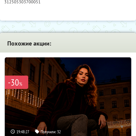
312505303700051
Похожие акции:
-30
%
19:48:26
Получили:
32