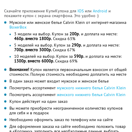
Скачайте приложение КупиКупона для
IOS
или
Android
и
покажите купон с экрана смартфона. Это удобно :)
Мужское или женское белье Calvin Klein от интернет-магазина
BoxerBox
3 модели на выбор. Купон за
200р.
и доплата на месте:
460р. вместо 1800р.
Скидка 63%
5 моделей на выбор. Купон за
290р.
и доплата на месте:
700р. вместо 3000р.
Скидка 67%
10 моделей на выбор. Купон за
590р.
и доплата на месте:
1300р. вместо 6000р.
Скидка 69%
Внимание!
Купон является первоначальным взносом от общей
стоимости. Полную стоимость необходимо доплатить на месте
В один заказ может входит мужское и женское белье
Посмотреть ассортимент
мужского нижнего белья Calvin Klein
Посмотреть ассортимент
женского нижнего белья Calvin Klein
Купон действует на один заказ
Вы можете приобрести неограниченное количество купонов
для себя и в подарок
Необходимо оформить заказ по телефону или на сайте
Для оформления заказа на сайте необходимо положить товар
в «Корзину», заполнить все необходимые данные, выбрать