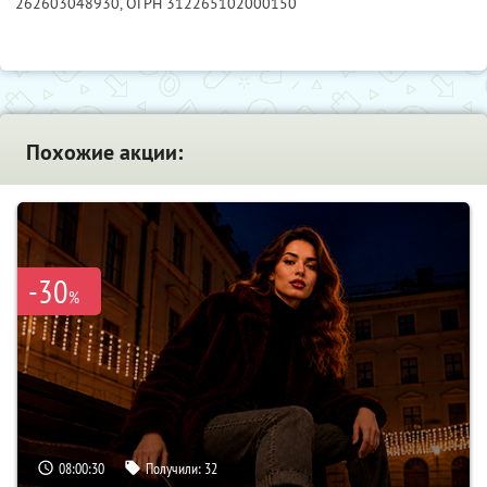
262603048930
, ОГРН 312265102000150
Похожие акции:
-30
%
08:00:29
Получили:
32