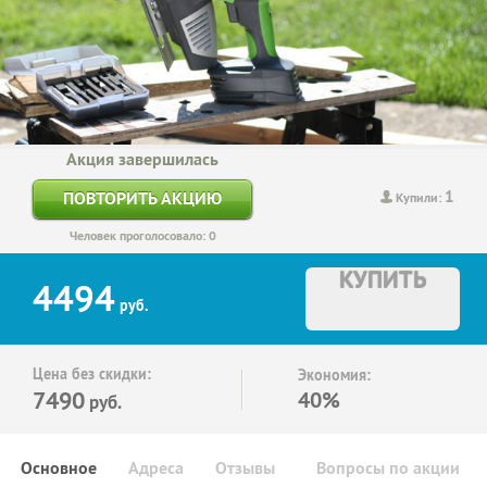
Акция завершилась
1
ПОВТОРИТЬ АКЦИЮ
Купили:
Человек проголосовало: 0
КУПИТЬ
4494
руб.
Цена без скидки:
Экономия:
7490
40%
руб.
Основное
Адреса
Отзывы
Вопросы по акции