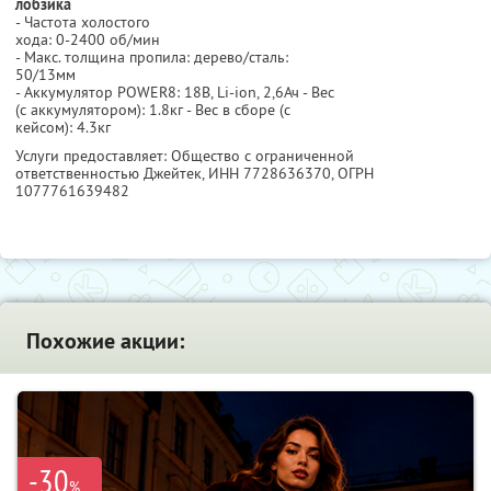
лобзика
- Частота холостого
хода: 0-2400 об/мин
- Макс. толщина пропила: дерево/сталь:
50/13мм
- Аккумулятор POWER8: 18В, Li-ion, 2,6Ач - Вес
(с аккумулятором): 1.8кг - Вес в сборе (с
кейсом): 4.3кг
Услуги предоставляет: Общество с ограниченной
ответственностью Джейтек,
ИНН 7728636370
, ОГРН
1077761639482
Похожие акции:
-30
%