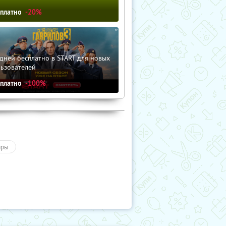
сплатно
-20%
дней бесплатно в START для новых
льзователей
сплатно
-100%
ары