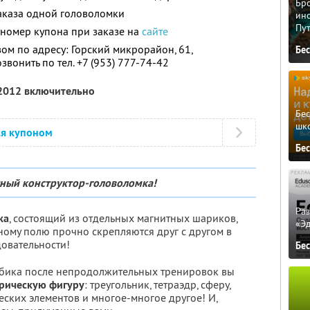
Бро
аказа одной головоломки
ино
Пу
 номер купона при заказе на
сайте
ом по адресу: Горский микрорайон, 61,
Бе
вонить по тел. +7 (953) 777-74-42
 2012 включительно
Бе
шк
ся купоном
Бе
ный конструктор-головоломка!
Ра
ка
, состоящий из отдельных магнитных шариков,
«Э
ному полю прочно скрепляются друг с другом в
овательности!
Бе
убика после непродолжительных тренировок вы
рическую фигуру
: треугольник, тетраэдр, сферу,
ских элементов и многое-многое другое! И,