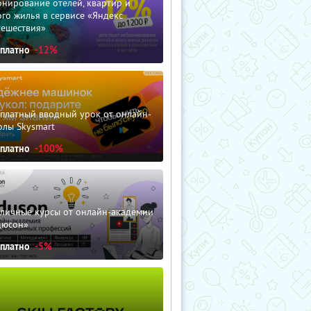
нирование отелей, квартир и
го жилья в сервисе «Яндекс
тешествия»
сплатно
-12%
сплатный вводный урок от онлайн-
олы Skysmart
сплатно
-100%
зличные курсы от онлайн-академии
дюсон»
сплатно
-5%