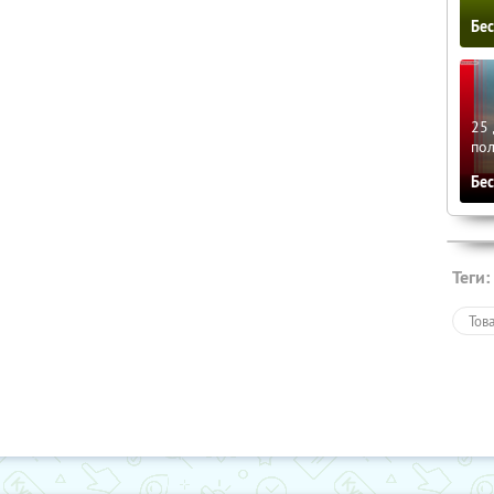
Бе
25 
по
Бе
Теги:
Тов