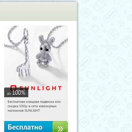
100
%
до
Бесплатная изящная подвеска или
11:40:35
Получили:
74
скидка 500р. в сети ювелирных
Россия
магазинов SUNLIGHT
Бесплатно