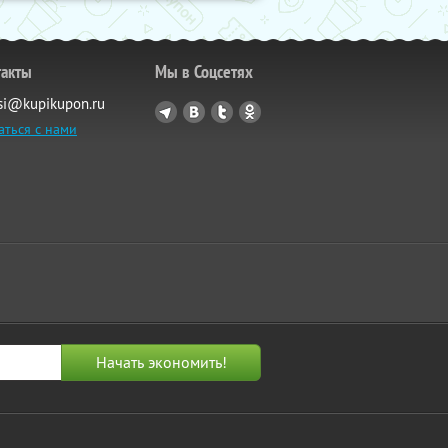
такты
Мы в Соцсетях
si@kupikupon.ru
аться с нами