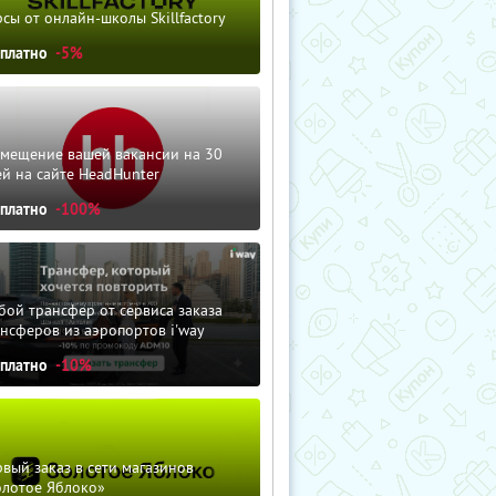
сы от онлайн-школы Skillfactory
сплатно
-5%
змещение вашей вакансии на 30
й на сайте HeadHunter
сплатно
-100%
ой трансфер от сервиса заказа
нсферов из аэропортов i'way
сплатно
-10%
вый заказ в сети магазинов
олотое Яблоко»