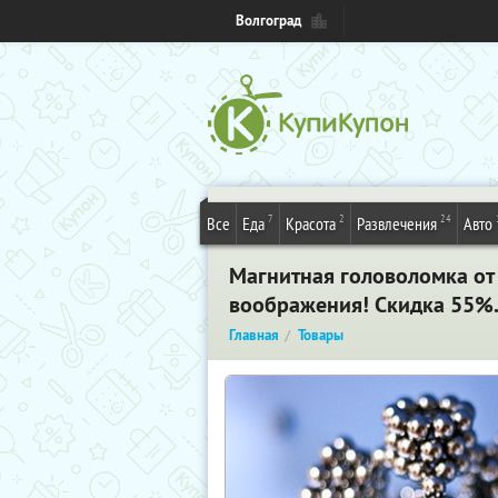
Волгоград
7
2
24
Все
Еда
Красота
Развлечения
Авто
Магнитная головоломка от
воображения! Скидка 55%.
Главная
Товары