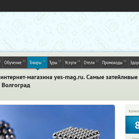
1
31
26
13
14
17
53
Обучение
Товары
Туры
Услуги
Отели
Промокоды
Здор
 интернет-магазина yes-mag.ru. Самые затейливы
 Волгоград
Купил
Цена