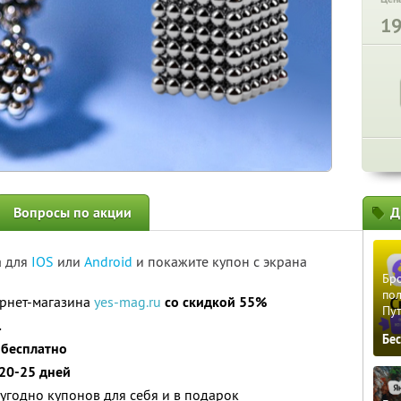
1
Вопросы по акции
Д
а для
IOS
или
Android
и покажите купон с экрана
Бро
пол
ернет-магазина
yes-mag.ru
со скидкой 55%
Пу
.
Бе
я
бесплатно
20-25 дней
угодно купонов для себя и в подарок