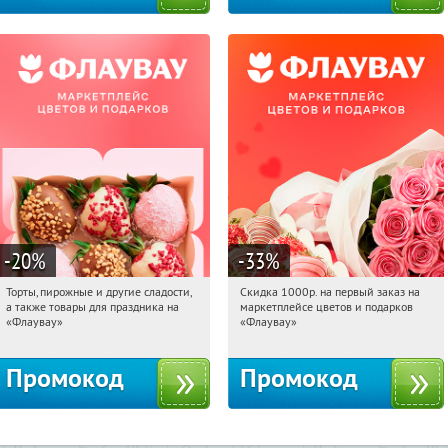
-20
%
-33
%
Торты, пирожные и другие сладости,
Скидка 1000р. на первый заказ на
11:40:35
Получили:
6
11:40:35
Получили:
18
а также товары для праздника на
маркетплейсе цветов и подарков
Россия
Россия
«Флаувау»
«Флаувау»
Промокод
Промокод