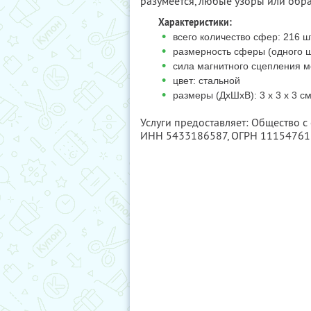
разумеется, любые узоры или обр
Характеристики:
•
всего количество сфер: 216 шт
•
размерность сферы (одного ш
•
сила магнитного сцепления м
•
цвет: стальной
•
размеры (ДхШхВ): 3 х 3 х 3 с
Услуги предоставляет: Общество с
ИНН 5433186587
, ОГРН 1115476