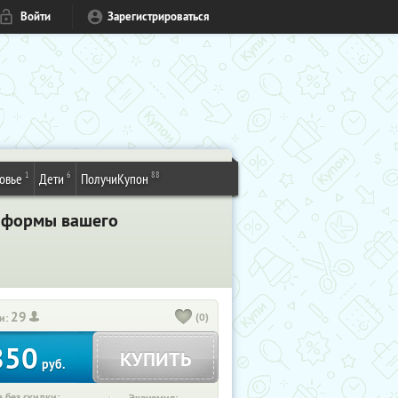
Войти
Зарегистрироваться
1
6
88
овье
Дети
ПолучиКупон
е формы вашего
29
(0)
и:
850
КУПИТЬ
руб.
 без скидки: