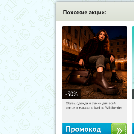
Похожие акции:
-30
%
Обувь, одежда и сумки для всей
11:40:35
Получили:
32
семьи в магазине kari на Wildberries
Россия
Промокод