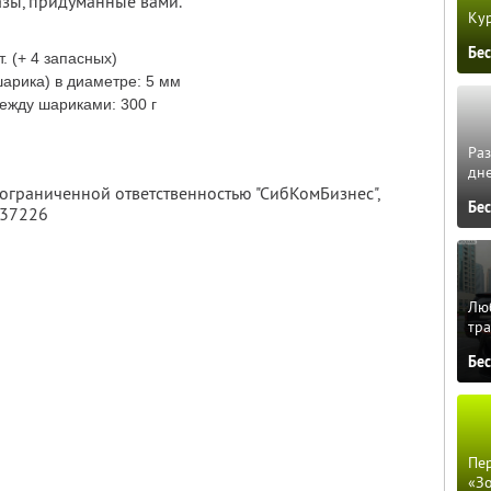
азы, придуманные вами.
Кур
Бе
. (+ 4 запасных)
арика) в диаметре: 5 мм
ежду шариками: 300 г
м
Ра
дне
 ограниченной ответственностью "СибКомБизнес",
Бе
137226
Люб
тра
Бе
Пер
«З