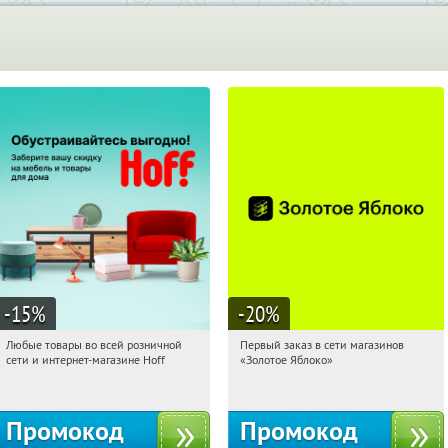
-15
%
-20
%
Любые товары во всей розничной
Первый заказ в сети магазинов
11:40:35
Получили:
83
11:40:35
Получи первым!
сети и интернет-магазине Hoff
«Золотое Яблоко»
Москва, 1-й Волоколамский проезд,
Россия
10с1
Промокод
Промокод