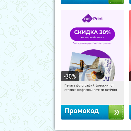
-30
%
Печать фотографий, фотокниг от
11:40:35
Получили:
4
сервиса цифровой печати netPrint
Россия
Промокод