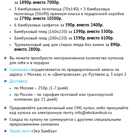
за
1890р. вместо 7000р.
3 бамбуковых полотенца (70x140) + 3 бамбуковых
полотенца (50x90) премиум-класса в подарочной коробке
за
2790р. вместо 10500р.
6 бамбуковых салфеток за
590р. вместо 2400р.
Бамбуковый плед (160x220) за
1390р. вместо 5300р.
Бамбуковый плед (200x220) за
1590р. вместо 6100р.
Турмалиновый шар для стирки пледа без химии за
890р.
вместо 2800р.
Вы можете приобрести неограниченное количество купонов
для себя и в подарок
Самовывоз
осуществляется по предварительной записи по
адресу: г. Москва, ст. м. «Дмитровская», ул. Руствели д. 3 корп 2
Доставка
:
по Москве – 250р. (1-7 дней)
по России – по тарифам почтовой или транспортной
компании (до 15 дней)
Предъявляйте распечатанный или СМС-купон, либо присылайте
код купона на электронную почту info@ekobambuk.ru
Скидка по купону не суммируется с другими специальными
предложениями компании
Прайс-лист
«Эко Бамбук»