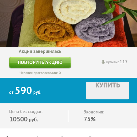
Акция завершилась
117
ПОВТОРИТЬ АКЦИЮ
Купили:
Человек проголосовало: 0
КУПИТЬ
590
от
руб.
Цена без скидки:
Экономия:
10500
75%
руб.