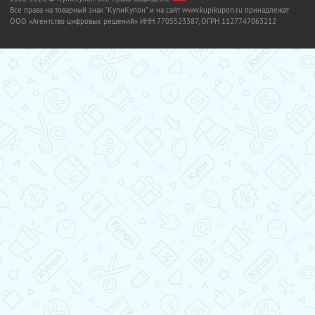
Все права на товарный знак "КупиКупон" и на сайт www.kupikupon.ru принадлежат
OOO «Агентство цифровых решений» ИНН 7705523387, ОГРН 1127747063212