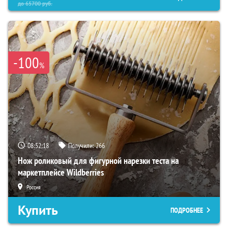
до
65700
руб.
-100
%
08:52:17
Получили:
266
Нож роликовый для фигурной нарезки теста на
маркетплейсе Wildberries
Россия
Купить
ПОДРОБНЕЕ