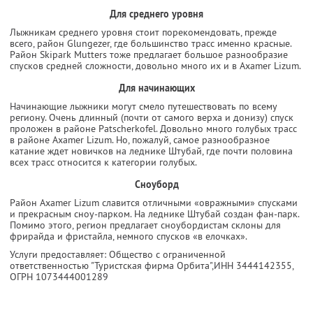
Для среднего уровня
Лыжникам среднего уровня стоит порекомендовать, прежде
всего, район Glungezer, где большинство трасс именно красные.
Район Skipark Mutters тоже предлагает большое разнообразие
спусков средней сложности, довольно много их и в Axamer Lizum.
Для начинающих
Начинающие лыжники могут смело путешествовать по всему
региону. Очень длинный (почти от самого верха и донизу) спуск
проложен в районе Patscherkofel. Довольно много голубых трасс
в районе Axamer Lizum. Но, пожалуй, самое разнообразное
катание ждет новичков на леднике Штубай, где почти половина
всех трасс относится к категории голубых.
Сноуборд
Район Axamer Lizum славится отличными «овражными» спусками
и прекрасным сноу-парком. На леднике Штубай создан фан-парк.
Помимо этого, регион предлагает сноубордистам склоны для
фрирайда и фристайла, немного спусков «в елочках».
Услуги предоставляет: Общество с ограниченной
ответственностью "Туристская фирма Орбита",
ИНН 3444142355
,
ОГРН 1073444001289