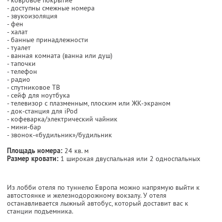
- доступны смежные номера
- звукоизоляция
- фен
- халат
- банные принадлежности
- туалет
- ванная комната (ванна или душ)
- тапочки
- телефон
- радио
- спутниковое ТВ
- сейф для ноутбука
- телевизор с плазменным, плоским или ЖК-экраном
- док-станция для iPod
- кофеварка/электрический чайник
- мини-бар
- звонок-«будильник»/будильник
Площадь номера:
24 кв. м
Размер кровати:
1 широкая двуспальная или 2 односпальных
Из лобби отеля по туннелю Европа можно напрямую выйти к
автостоянке и железнодорожному вокзалу. У отеля
останавливается лыжный автобус, который доставит вас к
станции подъемника.