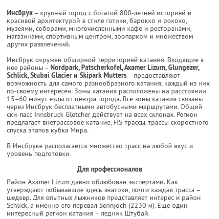
Инсбрук
– крупный город с богатой 800-летней историей и
красивой архитектурой в стиле готики, барокко и рококо,
музеями, соборами, многочисленными кафе и ресторанами,
магазинами, спортивным центром, зоопарком и множеством
других развлечений.
Инсбрук окружен обширной территорией катания. Входящие в
нее районы –
Nordpark, Patscherkofel, Axamer Lizum, Glungezer,
Schlick, Stubai Glacier и Skipark Mutters
– предоставляют
возможность для самого разнообразного катания, каждый из них
по-своему интересен. Зоны катания расположены на расстоянии
15–60 минут езды от центра города. Все зоны катания связаны
через Инсбрук бесплатными автобусными маршрутами. Общий
ски-пасс Innsbruck Gletcher действует на всех склонах. Регион
предлагает внетрассовое катание, FIS-трассы, трассы скоростного
спуска этапов кубка Мира.
В Инсбруке располагается множество трасс на любой вкус и
уровень подготовки.
Для профессионалов
Район Axamer Lizum давно облюбован экспертами. Как
утверждают побывавшие здесь знатоки, почти каждая трасса –
шедевр. Для опытных лыжников представляет интерес и район
Schlick, а именно его перевал Sennjoch (2230 м). Еще один
интересный регион катания – ледник Штубай.