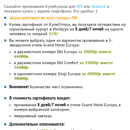
Скачайте приложение КупиКупона для
IOS
или
Android
и
покажите купон с экрана смартфона. Это удобно :)
Акция действует во всех городах РФ
Купив сертификат от КупиОтпуск, вы получаете путешествие на
горнолыжный курорт в Инсбрук на
8 дней/7 ночей
на одного
человека со скидкой
51%!
Вы можете выбрать один из вариантов проживания в 5-
звездочном отеле Grand Hotel Europa:
в двухместном номере Dbl Europa
за 30000р. вместо
61000р
.
;
в двухместном номере Dbl Comfort
за 35000р. вместо
71000р
.
;
в одноместном номере Singl Europa
за 49000р. вместо
98000р
.
Внимание!
Количество мест ограничено
В стоимость сертификата входит:
проживание
8 дней/7 ночей
в отеле Grand Hotel Europa, в
номере выбранной категории;
ежедневный завтрак.
Дополнительно оплачивается: