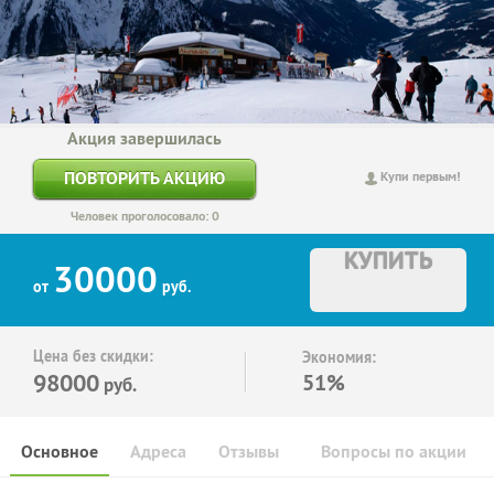
Акция завершилась
ПОВТОРИТЬ АКЦИЮ
Купи первым!
Человек проголосовало: 0
КУПИТЬ
30000
от
руб.
Цена без скидки:
Экономия:
98000
51%
руб.
Основное
Адреса
Отзывы
Вопросы по акции