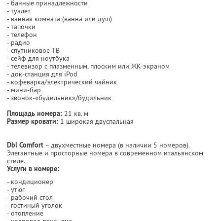
- банные принадлежности
- туалет
- ванная комната (ванна или душ)
- тапочки
- телефон
- радио
- спутниковое ТВ
- сейф для ноутбука
- телевизор с плазменным, плоским или ЖК-экраном
- док-станция для iPod
- кофеварка/электрический чайник
- мини-бар
- звонок-«будильник»/будильник
Площадь номера:
21 кв. м
Размер кровати:
1 широкая двуспальная
Dbl Comfort
– двухместные номера (в наличии 5 номеров).
Элегантные и просторные номера в современном итальянском
стиле.
Услуги в номере:
- кондиционер
- утюг
- рабочий стол
- гостиный уголок
- отопление
- ковровое покрытие