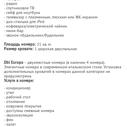
- радио
- спутниковое ТВ
- сейф для ноутбука
- телевизор с плазменным, плоским или ЖК-экраном
- док-станция для iPod
- кофеварка/электрический чайник
- мини-бар
- звонок-«будильник»/будильник
Площадь номера:
21 кв. м
Размер кровати:
1 широкая двуспальная
Dbl Europa
– двухместные номера (в наличии 4 номера).
Элегантные номера в современном итальянском стиле. Установка
дополнительных кроватей в номерах данной категории не
предусмотрена.
Услуги в номере:
- кондиционер
- утюг
- рабочий стол
- отопление
- ковровое покрытие
- доступны смежные номера
- звукоизоляция
- фен
- халат