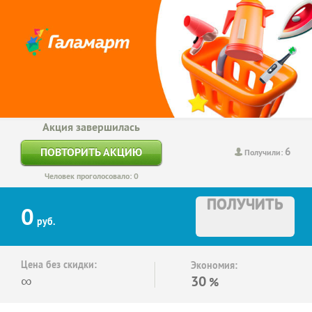
Акция завершилась
6
ПОВТОРИТЬ АКЦИЮ
Получили:
Человек проголосовало: 0
ПОЛУЧИТЬ
0
руб.
Цена без скидки:
Экономия:
∞
30
%