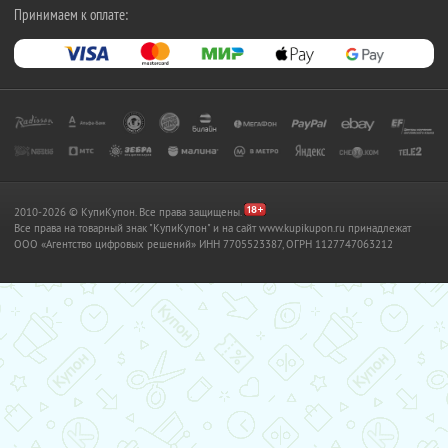
Принимаем к оплате:
2010-2026 © КупиКупон. Все права защищены.
Все права на товарный знак "КупиКупон" и на сайт www.kupikupon.ru принадлежат
OOO «Агентство цифровых решений» ИНН 7705523387, ОГРН 1127747063212